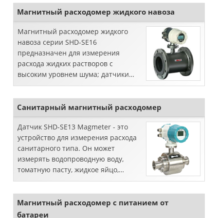
SILVER AUTOMATION INSTRUMENTS.
Магнитный расходомер жидкого навоза
Магнитный расходомер жидкого
навоза серии SHD-SE16
предназначен для измерения
расхода жидких растворов с
высоким уровнем шума; датчики
потока для шлама, шламов и
твердых частиц.
Санитарный магнитный расходомер
Датчик SHD-SE13 Magmeter - это
устройство для измерения расхода
санитарного типа. Он может
измерять водопроводную воду,
томатную пасту, жидкое яйцо,
патоку, сок, уксус и т.д., которые
широко используются в пищевой,
пивоваренной и фармацевтической
Магнитный расходомер с питанием от
промышле
батареи