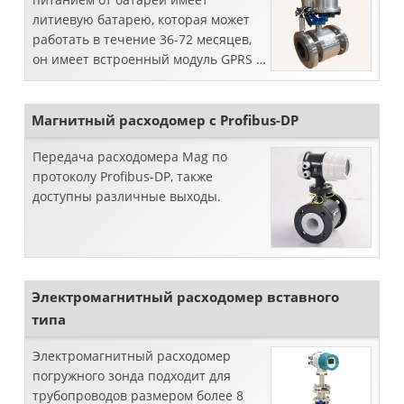
литиевую батарею, которая может
работать в течение 36-72 месяцев,
он имеет встроенный модуль GPRS /
GSM / CDMA, который может
отправлять значение измерения
потока на облачный сервер для
Магнитный расходомер с Profibus-DP
реализации ..
Передача расходомера Mag по
протоколу Profibus-DP, также
доступны различные выходы.
Электромагнитный расходомер вставного
типа
Электромагнитный расходомер
погружного зонда подходит для
трубопроводов размером более 8