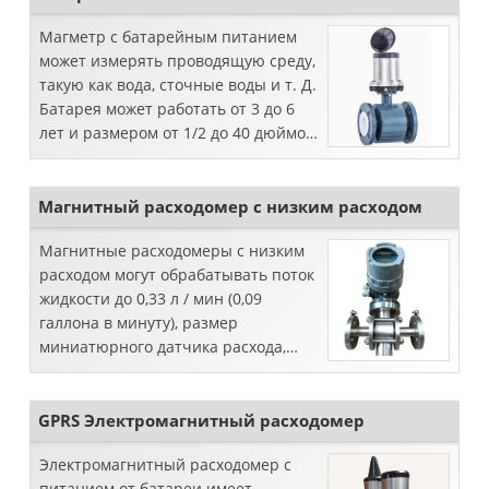
Магметр с батарейным питанием
может измерять проводящую среду,
такую как вода, сточные воды и т. Д.
Батарея может работать от 3 до 6
лет и размером от 1/2 до 40 дюймов.
IP68, RS485 с погрешностью 0,25%.
Магнитный расходомер с низким расходом
Магнитные расходомеры с низким
расходом могут обрабатывать поток
жидкости до 0,33 л / мин (0,09
галлона в минуту), размер
миниатюрного датчика расхода,
который мы можем предоставить,
составляет 1/8 дюйма, 1/4 дюйма, 3/8
дюйма, 1/2 дюйма, 3/4. ». Микропото
GPRS Электромагнитный расходомер
Электромагнитный расходомер с
питанием от батареи имеет