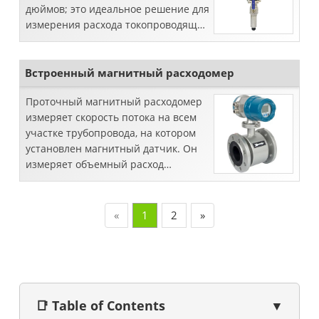
дюймов; это идеальное решение для
измерения расхода токопроводящей
жидкости большого диаметра, такой
как сточная вода, питьевая вода ...
Встроенный магнитный расходомер
Проточный магнитный расходомер
измеряет скорость потока на всем
участке трубопровода, на котором
установлен магнитный датчик. Он
измеряет объемный расход
проводящей жидкости, он мало
влияет на ...
«
1
2
»
📑 Table of Contents
▼