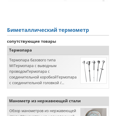
Биметаллический термометр
сопутствующие товары
Термопара
Термопара базового типа
MIТермопара с выводным
проводомТермопара с
соединительной коробкойТермопара
с соединительной головкой /
ниппелемТермопара с
соединительной головкой / ниппелем
/ штуцеромТермопара с
Манометр из нержавеющей стали
термокарманом / ...
Обзор манометров из нержавеющей