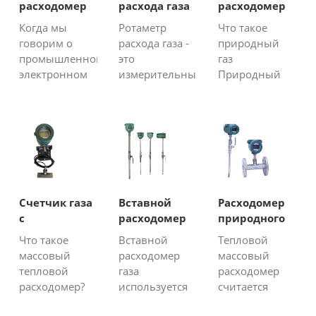
расходомер
расхода газа
расходомер
газа
для
Когда мы
Ротаметр
Что такое
природного
говорим о
расхода газа -
природный
газа
промышленном
это
газ
электронном
измерительный
Природный
расходомере
прибор для
газ - это
газа, мы часто
различных
комбинация
имеем в виду
приложений
газов, богатых
газотурбинный
измерения
углеводородами.
расходомер,
расхода газа.
Природные
тепловой
Он
газы, такие как
массовый
контролирует
метан, азот и
расходомер,
расход в
диоксид
Счетчик газа
Вставной
Расходомер
ротаметр,
холодных,
углерода,
с
расходомер
природного
вихревой
высоких
также
дистанционным
газа
газа
Что такое
Вставной
Тепловой
расходомер
давлениях,
содержатся в
считыванием
массовый
расходомер
массовый
или
высоких
воздухе.
тепловой
газа
расходомер
расходомер
температурах
Запасы
расходомер?
используется
считается
Кориолиса.
и других
природного
Тепловые
для измерения
одним из
Мы о...
опасных
газа ...