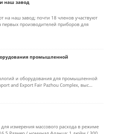
и наш завод
 на наш завод; почти 18 членов участвуют
з первых производителей приборов для
оборудования промышленной
хнологий и оборудования для промышленной
ort and Export Fair Pazhou Complex, выс...
 для измерения массового расхода в режиме
6.5 Размер / номинал фланца: 1 дюйм / 300