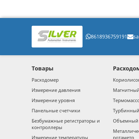
8618936759191
sa
Товары
Расходо
Расходомер
Кориолисо
Измерение давления
Магнитный
Измерение уровня
Термомасс
Панельные счетчики
Турбинный
Безбумажные регистраторы и
Объемный 
контроллеры
Металличе
Измерение температуры
ротаметр