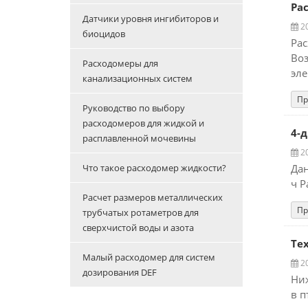
Ра
Датчики уровня ингибиторов и
20
биоцидов
Рас
Воз
Расходомеры для
эле
канализационных систем
Пр
Руководство по выбору
расходомеров для жидкой и
4-
расплавленной мочевины
20
Что такое расходомер жидкости?
Дан
ч Р
Расчет размеров металлических
Пр
трубчатых ротаметров для
сверхчистой воды и азота
Те
Малый расходомер для систем
20
дозирования DEF
Ниж
в п