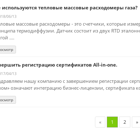
е используются тепловые массовые расходомеры газа?
18/06/13
ловые массовые расходомеры - это счетчики, которые изме
нципа термодиффузии. Датчик состоит из двух RTD эталонног
гой ....
осмотр
вершить регистрацию сертификатов All-in-one.
17/04/13
дравляем нашу компанию с завершением регистрации серти
ом» означают интеграцию бизнес-лицензии, сертификата код
осмотр
«
1
2
»