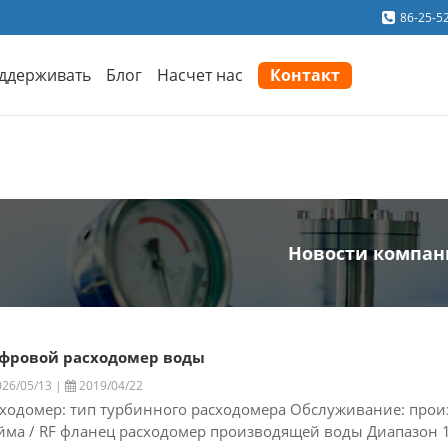
86-25-5
ддерживать
Блог
Насчет нас
Контакт
Новости компа
фровой расходомер воды
26/05/13 |
2019/04/22
ходомер: тип турбинного расходомера Обслуживание: произ
ма / RF фланец расходомер производящей воды Диапазон 10