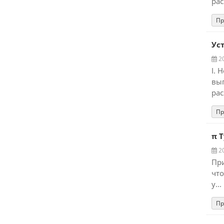
рас
Пр
Ус
20
I. 
вып
рас
Пр
π 
20
При
что
у...
Пр