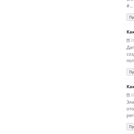
#...
Пр
Ка
20
Дат
соз
пот
Пр
Ка
20
Эл
от
рег
Пр