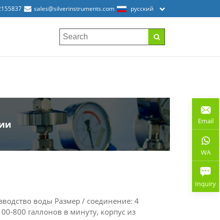
2155837
sales@silverinstruments.com
русский
Email
нии
WA
Inquiry
водство воды Размер / соединение: 4
0-800 галлонов в минуту, корпус из