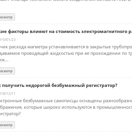
осмотр
кие факторы влияют на стоимость электромагнитного 
19/01/23
чик расхода магметра устанавливается в закрытые трубопр
даваемое проводящей жидкостью при ее прохождении по т
ок...
осмотр
к получить недорогой безбумажный регистратор?
18/12/11
ектронные безбумажные самописцы оснащены разнообразн
ображения, которые широко используются в промышленност
истратор?
осмотр