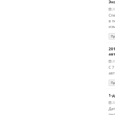
Эк
20
Спе
в п
изм
Пр
20
ав
20
С 7
авт
Пр
1-
20
Дат
онл