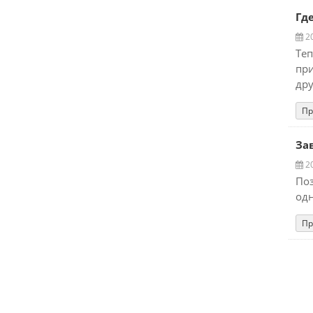
Гд
20
Теп
при
дру
Пр
За
20
Поз
одн
Пр