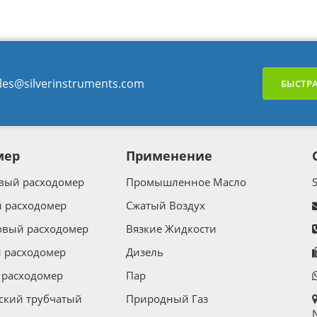
les@silverinstruments.com
БЫСТРА
мер
Применение
вый расходомер
Промышленное Масло
 расходомер
Сжатый Воздух
овый расходомер
Вязкие Жидкости
 расходомер
Дизель
расходомер
Пар
ский трубчатый
Природный Газ
N