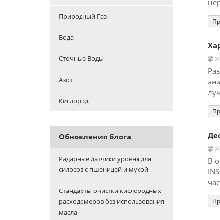
нер
Природный Газ
Пр
Вода
Ха
Сточные Воды
20
Раз
Азот
ана
луч
Кислород
Пр
Де
Обновления блога
20
Радарные датчики уровня для
В о
силосов с пшеницей и мукой
INS
час
Стандарты очистки кислородных
расходомеров без использования
Пр
масла