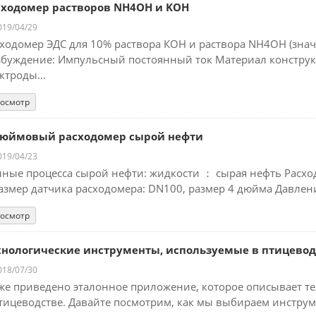
сходомер растворов NH4OH и KOH
19/04/29
ходомер ЭДС для 10% раствора КОН и раствора NH4OH (знач
буждение: Импульсный постоянный ток Материал конструкц
ктроды...
осмотр
дюймовый расходомер сырой нефти
19/04/23
ные процесса сырой нефти: жидкости ： сырая нефть Расход 
азмер датчика расходомера: DN100, размер 4 дюйма Давлени
осмотр
хнологические инструменты, используемые в птицевод
18/07/30
е приведено эталонное приложение, которое описывает т
тицеводстве. Давайте посмотрим, как мы выбираем инструм