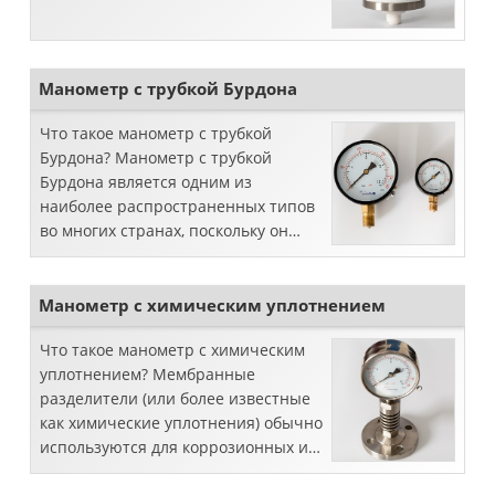
Манометр с трубкой Бурдона
Что такое манометр с трубкой
Бурдона? Манометр с трубкой
Бурдона является одним из
наиболее распространенных типов
во многих странах, поскольку он
может измерять среднее и высокое
давление без каких-либо
дополнительных осложнений, ...
Манометр с химическим уплотнением
Что такое манометр с химическим
уплотнением? Мембранные
разделители (или более известные
как химические уплотнения) обычно
используются для коррозионных и
засоряющих сред, а также для