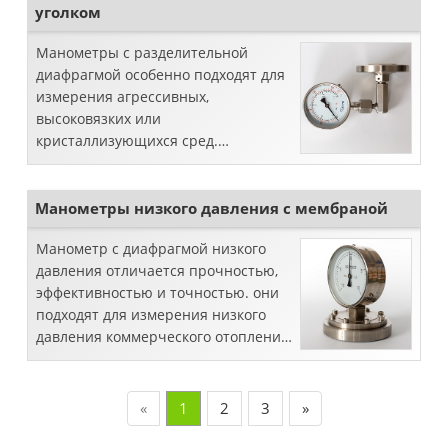
уголком
Манометры с разделительной
диафрагмой особенно подходят для
измерения агрессивных,
высоковязких или
кристаллизующихся сред.
Мембранный разделитель
защищает манометры от опасно
горячей, вязкой или коррозии ...
Манометры низкого давления с мембраной
Манометр с диафрагмой низкого
давления отличается прочностью,
эффективностью и точностью. они
подходят для измерения низкого
давления коммерческого отопления,
измерения уровня, распределения
газов, ...
«
1
2
3
»