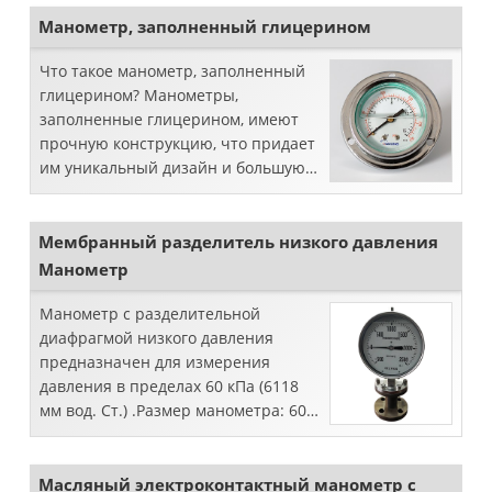
некоторых гигиенических мер в
пищевой и фармацевтической
Манометр, заполненный глицерином
промышленности
Что такое манометр, заполненный
глицерином? Манометры,
заполненные глицерином, имеют
прочную конструкцию, что придает
им уникальный дизайн и большую
надежность, поскольку дает
дополнительную возможность ...
Мембранный разделитель низкого давления
Манометр
Манометр с разделительной
диафрагмой низкого давления
предназначен для измерения
давления в пределах 60 кПа (6118
мм вод. Ст.) .Размер манометра: 60
мм, 100 мм, 150 мм.
Масляный электроконтактный манометр с