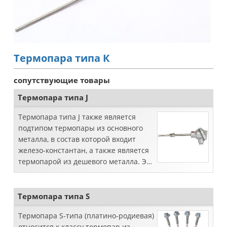
Термопара типа К
сопутствующие товары
Термопара типа J
Термопара типа J также является
подтипом термопары из основного
металла, в состав которой входит
железо-константан, а также является
термопарой из дешевого металла. Эта
термопара также отличается высокой
точностью и надежностью во ...
Термопара типа S
Термопара S-типа (платино-родиевая)
относится к классу термопар из