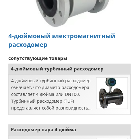
4-дюймовый электромагнитный
расходомер
сопутствующие товары
4-дюймовый турбинный расходомер
4-дюймовый турбинный расходомер
означает, что диаметр расходомера
составляет 4 дюйма или DN100.
Турбинный расходомер (TUF)
представляет собой разновидность
расходомера скорости, который имеет
высокую точность измерения,
быстрое реаг...
Расходомер пара 4 дюйма