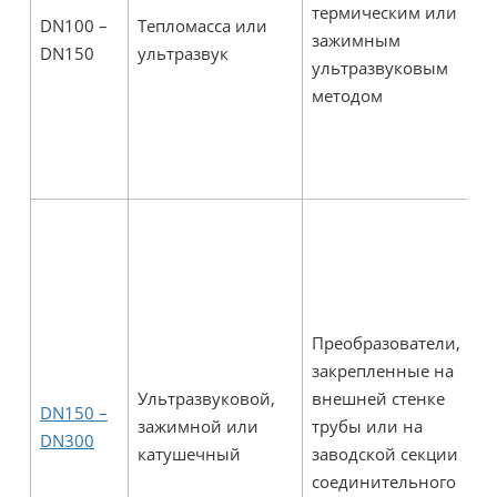
термическим или
л
DN100 –
Тепломасса или
зажимным
н
DN150
ультразвук
ультразвуковым
б
методом
в
у
о
з
П
д
у
п
с
Преобразователи,
э
закрепленные на
в
Ультразвуковой,
внешней стенке
DN150 –
О
зажимной или
трубы или на
DN300
п
катушечный
заводской секции
д
соединительного
я