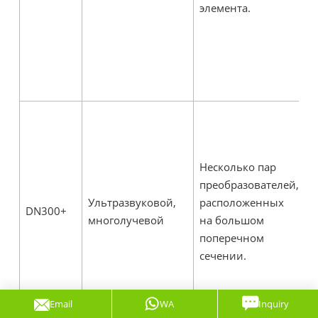
элемента.
д
п
н
м
т
О
у
д
Несколько пар
т
преобразователей,
о
Ультразвуковой,
расположенных
д
DN300+
многолучевой
на большом
и
поперечном
п
сечении.
М
у
к
Email
WA
Inquiry
э