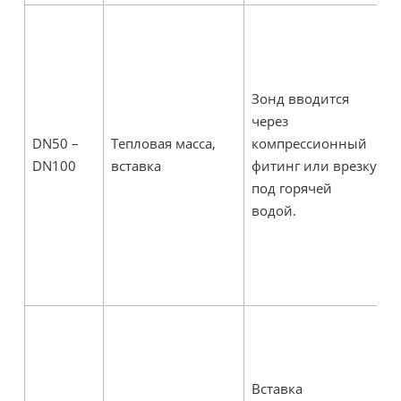
Н
р
к
у
Зонд вводится
э
через
о
DN50 –
Тепловая масса,
компрессионный
с
DN100
вставка
фитинг или врезку
М
под горячей
в
водой.
п
и
в
д
В
п
т
Вставка
о