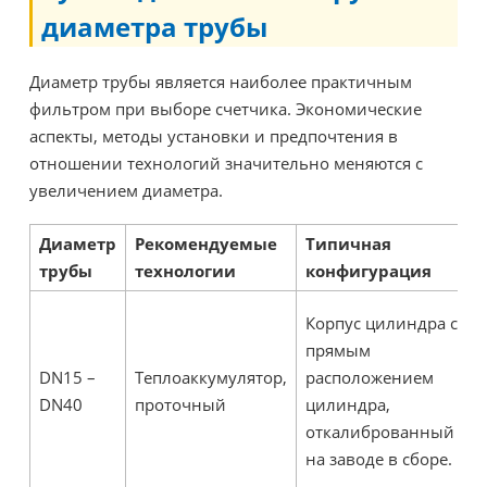
диаметра трубы
Диаметр трубы является наиболее практичным
фильтром при выборе счетчика. Экономические
аспекты, методы установки и предпочтения в
отношении технологий значительно меняются с
увеличением диаметра.
Диаметр
Рекомендуемые
Типичная
трубы
технологии
конфигурация
Н
Корпус цилиндра с
т
прямым
м
DN15 –
Теплоаккумулятор,
расположением
Т
DN40
проточный
цилиндра,
к
откалиброванный
т
на заводе в сборе.
м