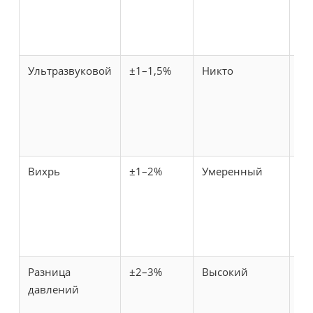
Ультразвуковой
±1–1,5%
Никто
Оч
Вихрь
±1–2%
Умеренный
Се
Разница
±2–3%
Высокий
Се
давлений