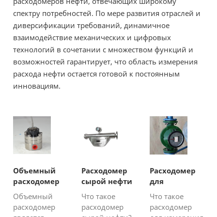
расходомеров нефти, отвечающих широкому
спектру потребностей. По мере развития отраслей и
диверсификации требований, динамичное
взаимодействие механических и цифровых
технологий в сочетании с множеством функций и
возможностей гарантирует, что область измерения
расхода нефти остается готовой к постоянным
инновациям.
Объемный
Расходомер
Расходомер
расходомер
сырой нефти
для
для
измерения
Объемный
Что такое
Что такое
измерения
масла
расходомер
расходомер
расходомер
масла в