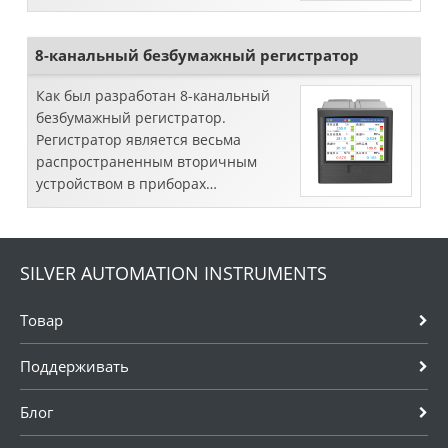
методы проектирования некоторых
ключевых технических процессов
цветного безбумажно
8-канальный безбумажный регистратор
Как был разработан 8-канальный
безбумажный регистратор.
Регистратор является весьма
распространенным вторичным
устройством в приборах
автоматизацииПриборы, хотя
использование компьютерных
систем управления вытеснило
SILVER AUTOMATION INSTRUMENTS
некоторые из них...
Товар
Поддерживать
Блог