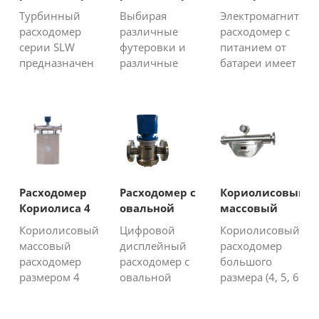
вафельной
для
расходомер
Турбинный
Выбирая
Электромагнитны
жидкости
агрессивной
расходомер
различные
расходомер с
жидкости
серии SLW
футеровки и
питанием от
предназначен
различные
батареи имеет
для измерения
материалы
литиевую
объемного
электродов,
батарею,
расхода
электромагнитные
которая может
маловязких
расходомеры
работать в
жидкостей в
могут
течение 36-72
закрытых
измерять
месяцев, он
трубопроводах.
коррозионные
имеет
Турбинный
сильные
встроенный
Расходомер
Расходомер с
Кориолисовый
расходомер -
кислоты или
модуль GPRS /
Кориолиса 4
овальной
массовый
это
сильные
GSM / CDMA,
дюйма
шестерней и
расходомер
Кориолисовый
Цифровой
Кориолисовый
измеритель
щелочные
который
цифровым
большого
массовый
дисплейный
расходомер
скорости,
жидкости.
может
дисплеем
размера
расходомер
расходомер с
большого
который
Электромагнитный
отправлять
размером 4
овальной
размера (4, 5, 6
может
расходомер -
значени...
дюйма
шестерней
и 8 дюймов)
измерять
это...
работает по
может иметь
обеспечивает
такие...