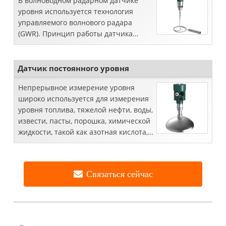
В волноводном радарном датчике
уровня используется технология
управляемого волнового радара
(GWR). Принцип работы датчика
уровня GWR основан на принципе
перемещения во времени ...
Датчик постоянного уровня
Непрерывное измерение уровня
широко используется для измерения
уровня топлива, тяжелой нефти, воды,
извести, пасты, порошка, химической
жидкости, такой как азотная кислота,
соляная кислота, серная кислота,
растворитель, ксилол и т. Д.
Связаться сейчас