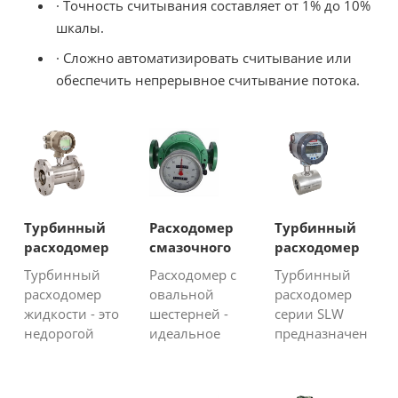
· Точность считывания составляет от 1% до 10%
шкалы.
· Сложно автоматизировать считывание или
обеспечить непрерывное считывание потока.
Турбинный
Расходомер
Турбинный
расходомер
смазочного
расходомер
жидкости с
масла
вафельной
Турбинный
Расходомер с
Турбинный
протоколом
жидкости
расходомер
овальной
расходомер
Hart
жидкости - это
шестерней -
серии SLW
недорогой
идеальное
предназначен
прибор для
решение для
для измерения
измерения
измерения
объемного
расхода
расхода
расхода