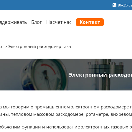
86-25-5
ддерживать
Блог
Насчет нас
Контакт
р
Электронный расходомер газа
Электронный расходо
а мы говорим о промышленном электронном расходомере га
ины, тепловом массовом расходомере, ротаметре, вихревом
бъясним функции и использование электронных газовых р