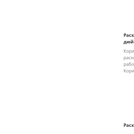
темп
ситу
Рас
дюй
Кор
расх
рабо
Кори
расх
отно
а ра
гром
Рас