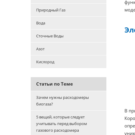
функ
моде
Природный Газ
Вода
Эл
Сточные Воды
Азот
Кислород
Статьи по Теме
Зачем нужны расходомеры
биогаза?
В пр
5 вещей, которые следует
Коро
учитывать перед выбором
опре
газового расходомера
уник