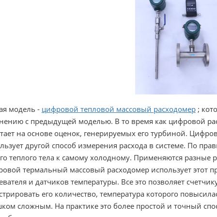
ая модель -
цифровой тепловой массовый расходомер
; кот
нению с предыдущей моделью. В то время как цифровой ра
тает на основе оценок, генерируемых его турбиной. Цифр
льзует другой способ измерения расхода в системе. По пра
го теплого тела к самому холодному. Применяются разные ра
овой термальный массовый расходомер использует этот пр
евателя и датчиков температуры. Все это позволяет счетчику
стрировать его количество, температура которого повысилас
ком сложным. На практике это более простой и точный спо