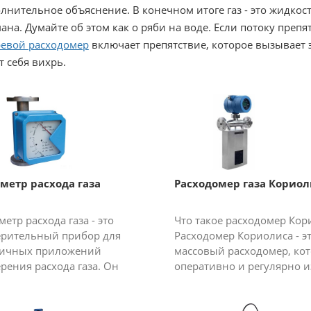
лнительное объяснение. В конечном итоге газ - это жидкос
ана. Думайте об этом как о ряби на воде. Если потоку препя
евой расходомер
включает препятствие, которое вызывает э
т себя вихрь.
метр расхода газа
Расходомер газа Кориол
метр расхода газа - это
Что такое расходомер Кор
рительный прибор для
Расходомер Кориолиса - э
личных приложений
массовый расходомер, ко
рения расхода газа. Он
оперативно и регулярно и
ролирует расход в холодных,
«массу», единственную
ких давлениях, высоких
характеристику жидкости,