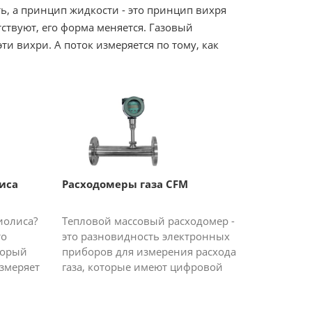
ть, а принцип жидкости - это принцип вихря
тствуют, его форма меняется. Газовый
ти вихри. А поток измеряется по тому, как
иса
Расходомеры газа CFM
иолиса?
Тепловой массовый расходомер -
то
это разновидность электронных
торый
приборов для измерения расхода
змеряет
газа, которые имеют цифровой
дисплей для отображения
 на
мгновенного и общего расхода,