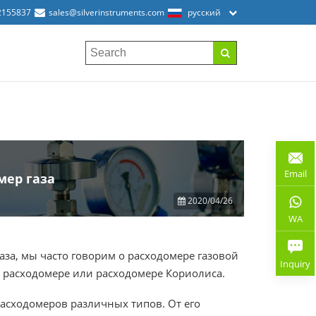
2155837
sales@silverinstruments.com
русский
Email
мер газа
2020/04/26
WA
за, мы часто говорим о расходомере газовой
Inquiry
 расходомере или расходомере Кориолиса.
асходомеров различных типов. От его