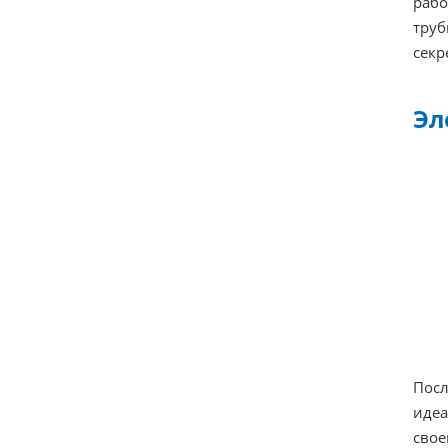
рабо
труб
секр
Эл
Посл
идеа
свое