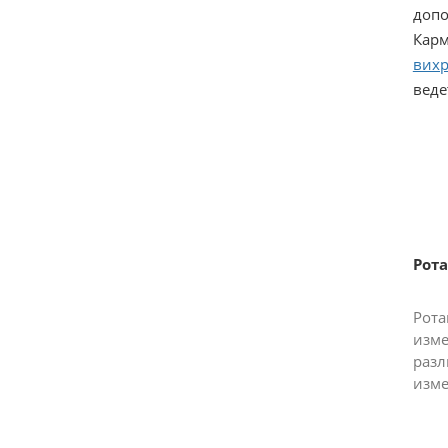
допо
Карм
вихр
веде
Рота
Рота
изме
раз
изме
конт
высо