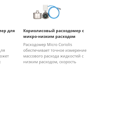
ение
он имеет следующие особен...
мер для
Кориолисовый расходомер с
микро-низким расходом
Расходомер Micro Coriolis
для
обеспечивает точное измерение
ожет
массового расхода жидкостей с
х
низким расходом, скорость
о
потока может составлять от 0 до
40 кг / час, он работает на основе
нках;
принципа силы Кориоли...
н...