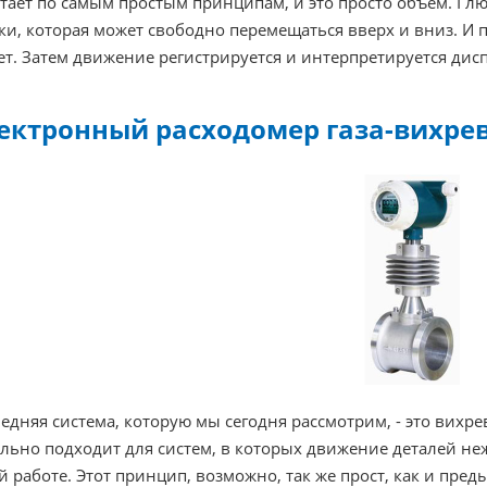
тает по самым простым принципам, и это просто объем. Г
ки, которая может свободно перемещаться вверх и вниз. И по
ет. Затем движение регистрируется и интерпретируется дис
ектронный расходомер газа-вихре
едняя система, которую мы сегодня рассмотрим, - это вихр
льно подходит для систем, в которых движение деталей неж
й работе. Этот принцип, возможно, так же прост, как и пре