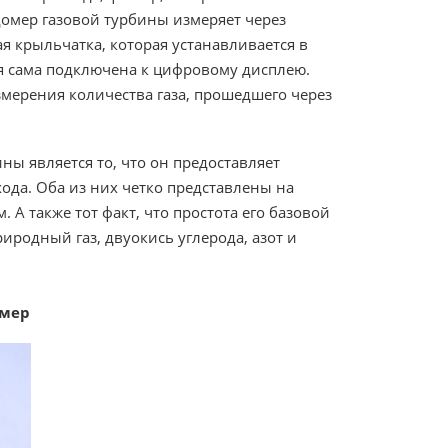
омер газовой турбины измеряет через
я крыльчатка, которая устанавливается в
рая сама подключена к цифровому дисплею.
змерения количества газа, прошедшего через
ы является то, что он предоставляет
ода. Оба из них четко представлены на
А также тот факт, что простота его базовой
иродный газ, двуокись углерода, азот и
омер