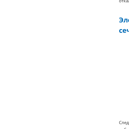
отка
Эл
се
След