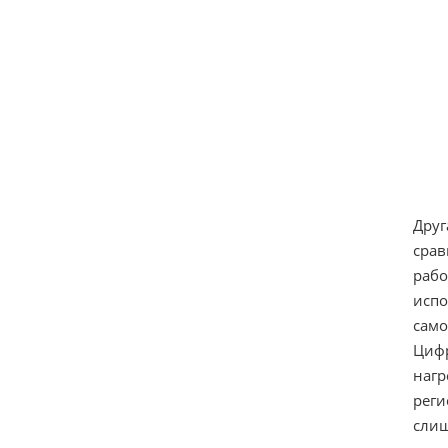
Друг
срав
рабо
испо
само
Цифр
нагр
реги
слиш