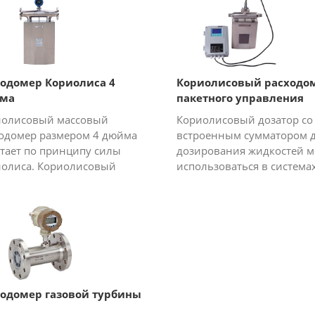
ературах и других опасных
которую не влияет измен
ациях...
бо...
ходомер Кориолиса 4
Кориолисовый расходо
ма
пакетного управления
иолисовый массовый
Кориолисовый дозатор со
одомер размером 4 дюйма
встроенным сумматором 
тает по принципу силы
дозирования жидкостей м
олиса. Кориолисовый
использоваться в система
одомер 4 ”имеет
дозирования жидкостей в
сительно большие размеры,
многих отраслях
сходомер действительно
промышленности и на ры
оздкий. Он широко и...
эта функция позволяет сэко
ходомер газовой турбины