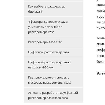
повл
Как выбрать расходомер
лопа
биогаза？
труб
4 фактора, которые следует
Числ
учитывать при выборе
сист
расходомера газа
Боль
Расходомеры газа CO2
поль
цифр
Цифровой расходомер газа
конц
биог
Цифровой расходомер газа с
выходом 4-20 мА
Эле
Где используются тепловые
массовые расходомеры газа?
Успешно разработан двухфазный
расходомер влажного газа