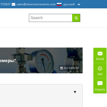
2155837
sales@silverinstruments.com
русский
Email
омеры?
2023/08/30
WA
Inquiry
▼