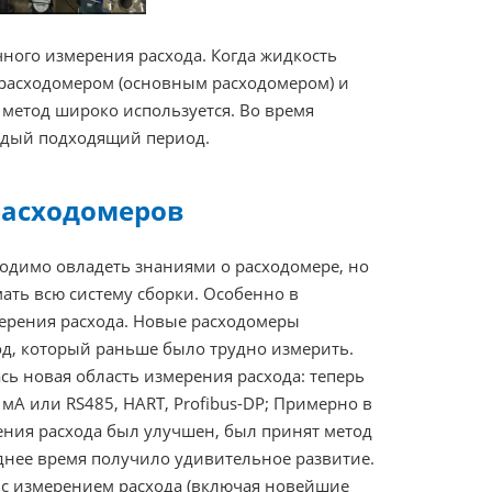
чного измерения расхода. Когда жидкость
м расходомером (основным расходомером) и
метод широко используется. Во время
ждый подходящий период.
расходомеров
одимо овладеть знаниями о расходомере, но
ать всю систему сборки. Особенно в
ерения расхода. Новые расходомеры
од, который раньше было трудно измерить.
сь новая область измерения расхода: теперь
 мА или RS485, HART, Profibus-DP; Примерно в
рения расхода был улучшен, был принят метод
леднее время получило удивительное развитие.
 с измерением расхода (включая новейшие