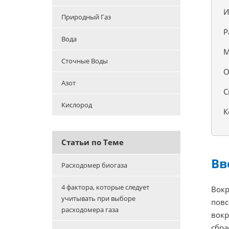
И
Природный Газ
Р
Вода
М
Сточные Воды
О
Азот
С
Кислород
К
Статьи по Теме
Вв
Расходомер биогаза
4 фактора, которые следует
Вокр
учитывать при выборе
повс
расходомера газа
вокр
сбра