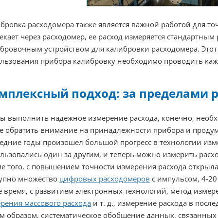
бровка расходомера также является важной работой для то
екает через расходомер, ее расход измеряется стандартны
бровочным устройством для калибровки расходомера. Этот 
льзования прибора калибровку необходимо проводить ка
мплексный подход: за пределами 
ы выполнить надежное измерение расхода, конечно, необх
е обратить внимание на принадлежности прибора и продум
едние годы произошел большой прогресс в технологии изм
льзовались один за другим, и теперь можно измерить расх
е того, с повышением точности измерения расхода открыла
упно множество
цифровых расходомеров
с импульсом, 4-20
е время, с развитием электронных технологий, метод изме
рения массового расхода
и т. д., измерение расхода в пос
м образом, систематическое обобщение данных, связанных