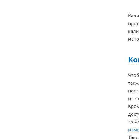
Кали
прот
кали
испо
Ко
Чтоб
такж
посл
испо
Кром
дост
то ж
изме
Таки