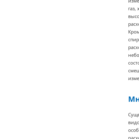
изме
газ,
высо
расх
Кром
спир
расх
небо
сост
смеш
изме
Мн
Суще
видо
особ
расх