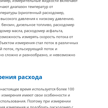
пример, измерительные жидкости включают
ючают диапазон температур от
мпературы (криогенный расходомер,
от высокого давления к низкому давлению.
, бензин, дизельное топливо, расходомер
одомер масла, расходомер асфальта,
 возможность измерять скорость потока от
бъектом измерения стал поток в различных
ый поток, пульсирующий поток и
но сложно и разнообразно, и невозможно
рения расхода
настоящее время используется более 100
 измерения имеют свои особенности и
использования. Поэтому при измерении
вия измерения и подобрать расходомер с