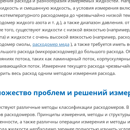
рения расхода и разнообразия измеряемых жидкостей. На
 жидкость и смешанную жидкость, а условия измерения вкл
котемпературного расходомера до чрезвычайно низкой те
одомер жидкого азота и т. д.), а также диапазон давления. 
е того, существуют жидкости с низкой вязкостью (например
та) и жидкости с очень высокой вязкостью (например, расх
одомер смолы,
расходомер меда
), а также требуется иметь
льшого расхода (микрорасходомер) до большого расхода. О
ояниях потока, таких как ламинарный поток, корпускулярн
ивающийся поток. Измерение текущего расхода чрезвычай
рить весь расход одним методом измерения расхода.
ожество проблем и решений изме
ствуют различные методы классификации расходомеров. В 
в расходомеров. Принципы измерения, методы и структуры
енности, а также различны операции измерения и методы 
ода жидкости необходимо заранее полностью изучить усло