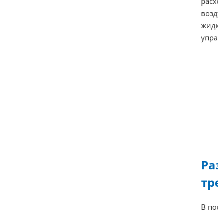
расх
возд
жидк
упра
Ра
тр
В по