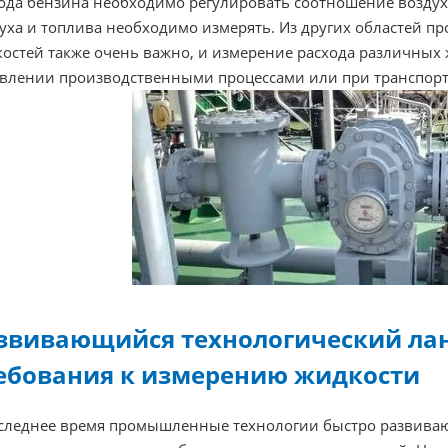
ода бензина необходимо регулировать соотношение воздуха
уха и топлива необходимо измерять. Из других областей п
остей также очень важно, и измерение расхода различных
влении производственными процессами или при транспорт
звивающийся технологический ла
ебования к измерению жидкости
следнее время промышленные технологии быстро развивают