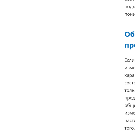
подх
пони
Об
пр
Если
изме
хара
сост
толь
пред
обще
изме
част
того