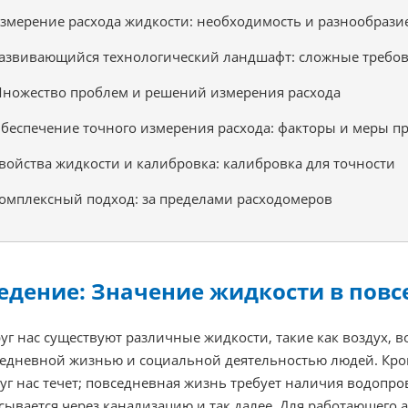
змерение расхода жидкости: необходимость и разнообрази
азвивающийся технологический ландшафт: сложные требо
ножество проблем и решений измерения расхода
беспечение точного измерения расхода: факторы и меры п
войства жидкости и калибровка: калибровка для точности
омплексный подход: за пределами расходомеров
едение: Значение жидкости в пов
уг нас существуют различные жидкости, такие как воздух, во
едневной жизнью и социальной деятельностью людей. Кров
уг нас течет; повседневная жизнь требует наличия водопро
сывается через канализацию и так далее. Для работающего