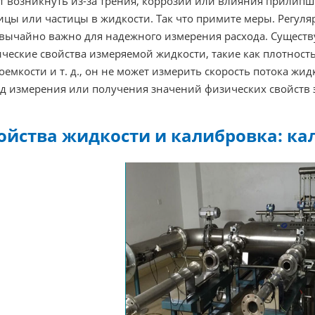
т возникнуть из-за трения, коррозии или влияния прилипш
ицы или частицы в жидкости. Так что примите меры. Регул
вычайно важно для надежного измерения расхода. Существу
ческие свойства измеряемой жидкости, такие как плотность
оемкости и т. д., он не может измерить скорость потока жи
д измерения или получения значений физических свойств 
ойства жидкости и калибровка: ка