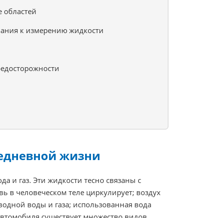
е областей
вания к измерению жидкости
редосторожности
седневной жизни
да и газ. Эти жидкости тесно связаны с
ь в человеческом теле циркулирует; воздух
водной воды и газа; использованная вода
 автомобиля существует множество видов