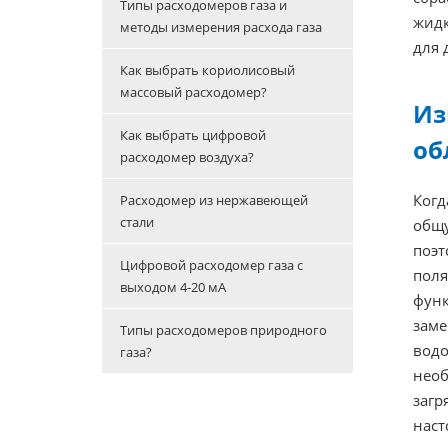
Типы расходомеров газа и
жидк
методы измерения расхода газа
для 
Как выбрать кориолисовый
массовый расходомер?
Из
Как выбрать цифровой
об
расходомер воздуха?
Когд
Расходомер из нержавеющей
стали
общу
поэт
Цифровой расходомер газа с
поля
выходом 4-20 мА
функ
заме
Типы расходомеров природного
водо
газа?
нео
загр
наст