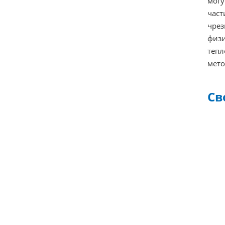
могу
част
чрез
физи
тепл
мето
Св