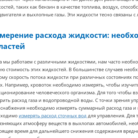
остей, таких как бензин в качестве топлива, воздух, спос
двигателя и выхлопные газы. Эти жидкости тесно связаны с
мерение расхода жидкости: необх
ластей
а мы работаем с различными жидкостями, нам часто необх
ю стоимость этих жидкостей. В большинстве случаев необх
ому скорость потока жидкости при различных состояниях п
х. Например, кровоток необходимо измерять, чтобы изучит
ционирование человеческого организма. Для того чтобы взы
рить расход газа и водопроводной воды. С точки зрения у
снабжения необходимо измерять суммарный расход газа и 
бходимо
измерять расход сточных вод
для управления. Для 
язняющих атмосферу веществ в выхлопах автомобилей, нео
оящее время для дальнейшего снижения содержания вредн