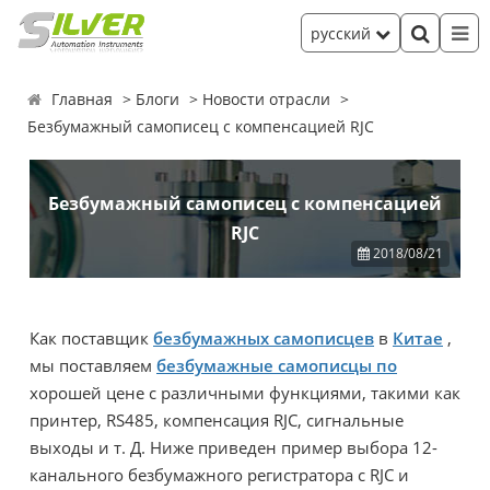
русский
Главная
Блоги
Новости отрасли
Безбумажный самописец с компенсацией RJC
Безбумажный самописец с компенсацией
RJC
2018/08/21
Как поставщик
безбумажных самописцев
в
Китае
,
мы поставляем
безбумажные самописцы по
хорошей цене с различными функциями, такими как
принтер, RS485, компенсация RJC, сигнальные
выходы и т. Д. Ниже приведен пример выбора 12-
канального безбумажного регистратора с RJC и