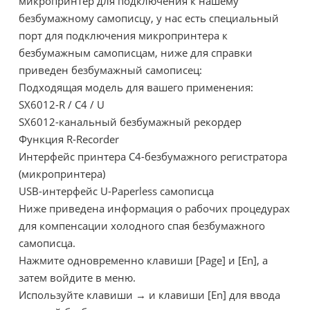
микропринтер для подключения к нашему
безбумажному самописцу, у нас есть специальный
порт для подключения микропринтера к
безбумажным самописцам, ниже для справки
приведен безбумажный самописец:
Подходящая модель для вашего применения:
SX6012-R / C4 / U
SX6012-канальный безбумажный рекордер
Функция R-Recorder
Интерфейс принтера C4-безбумажного регистратора
(микропринтера)
USB-интерфейс U-Paperless самописца
Ниже приведена информация о рабочих процедурах
для компенсации холодного спая безбумажного
самописца.
Нажмите одновременно клавиши [Page] и [En], а
затем войдите в меню.
Используйте клавиши → и клавиши [En] для ввода