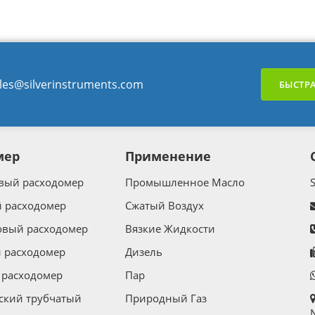
les@silverinstruments.com
БЫСТРА
мер
Применение
вый расходомер
Промышленное Масло
 расходомер
Сжатый Воздух
овый расходомер
Вязкие Жидкости
 расходомер
Дизель
расходомер
Пар
ский трубчатый
Природный Газ
N