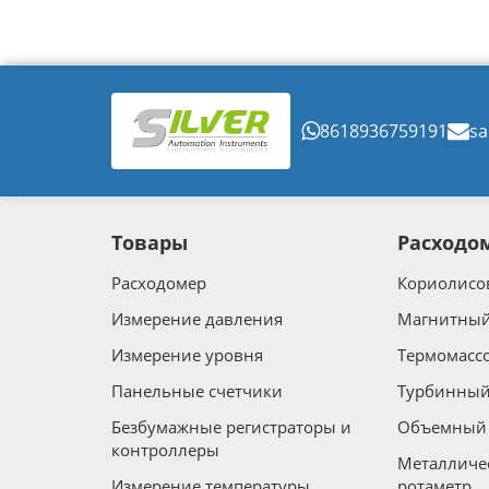
8618936759191
sa
Товары
Расходо
Расходомер
Кориолисо
Измерение давления
Магнитный
Измерение уровня
Термомасс
Панельные счетчики
Турбинный
Безбумажные регистраторы и
Объемный 
контроллеры
Металличе
Измерение температуры
ротаметр