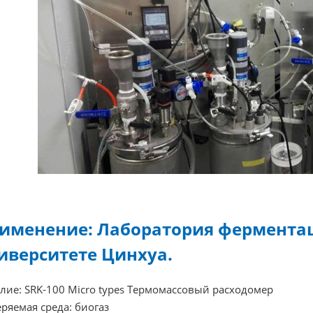
именение: Лаборатория ферментац
иверситете Цинхуа.
лие: SRK-100 Micro types Термомассовый расходомер
ряемая среда: биогаз