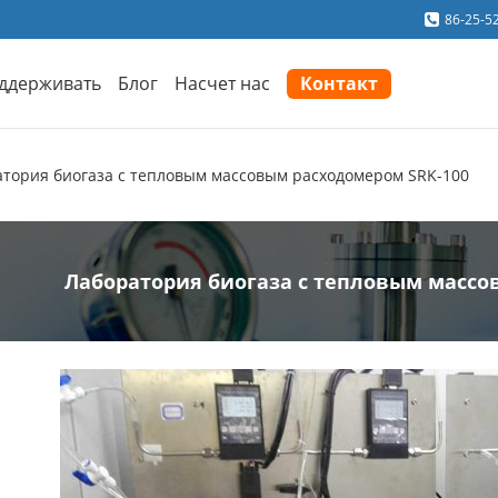
86-25-5
ддерживать
Блог
Насчет нас
Контакт
тория биогаза с тепловым массовым расходомером SRK-100
Лаборатория биогаза с тепловым массо