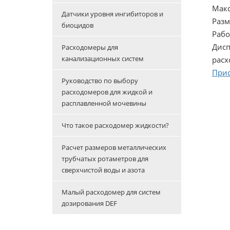
Макс
Датчики уровня ингибиторов и
Разм
биоцидов
Рабо
Дисп
Расходомеры для
канализационных систем
расх
Прис
Руководство по выбору
расходомеров для жидкой и
расплавленной мочевины
Что такое расходомер жидкости?
Расчет размеров металлических
трубчатых ротаметров для
сверхчистой воды и азота
Малый расходомер для систем
дозирования DEF