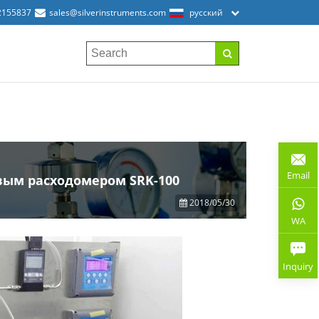
2155837
sales@silverinstruments.com
русский
Email
вым расходомером SRK-100
2018/05/30
WA
Inquiry