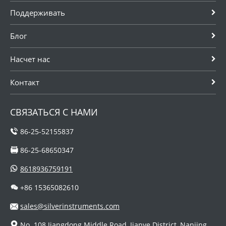
преимущество
Поддерживать
перед
традиционными
Блог
датчиками
потока с
диафрагмой.
Насчет нас
Контакт
СВЯЗАТЬСЯ С НАМИ
86-25-52155837
86-25-68650347
8618936759191
+86 15365082610
sales@silverinstruments.com
No. 108 Jiangdong Middle Road, Jianye District, Nanjing