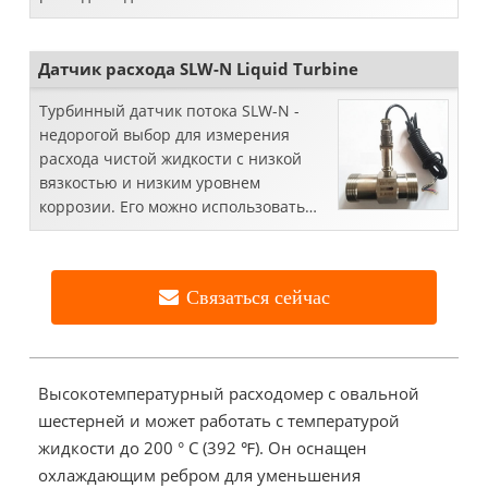
вязкостью, таких как асфальт, битум
или гудрон. Такая вязкая жидкость ...
Датчик расхода SLW-N Liquid Turbine
Турбинный датчик потока SLW-N -
недорогой выбор для измерения
расхода чистой жидкости с низкой
вязкостью и низким уровнем
коррозии. Его можно использовать
для чистой воды, горячей воды,
дизельного топлива, молока,
химического привыкания. Это ки ...
Связаться сейчас
Высокотемпературный расходомер с овальной
шестерней и может работать с температурой
жидкости до 200 ° C (392 ℉). Он оснащен
охлаждающим ребром для уменьшения