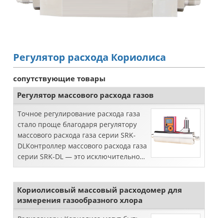
Регулятор расхода Кориолиса
сопутствующие товары
Регулятор массового расхода газов
Точное регулирование расхода газа
стало проще благодаря регулятору
массового расхода газа серии SRK-
DLКонтроллер массового расхода газа
серии SRK-DL — это исключительное
устройство, созданное для точного
управления и измерения расхода
газа...
Кориолисовый массовый расходомер для
измерения газообразного хлора