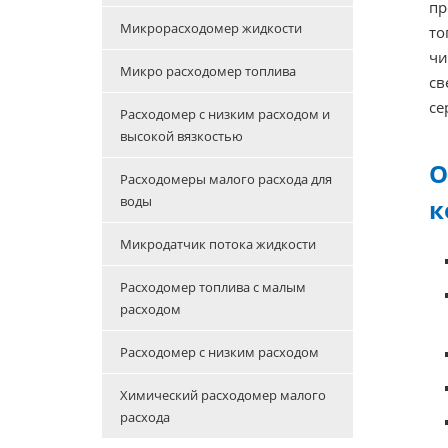
пр
Микрорасходомер жидкости
то
чи
Микро расходомер топлива
св
се
Расходомер с низким расходом и
высокой вязкостью
О
Расходомеры малого расхода для
воды
к
Микродатчик потока жидкости
Расходомер топлива с малым
расходом
Расходомер с низким расходом
Химический расходомер малого
расхода