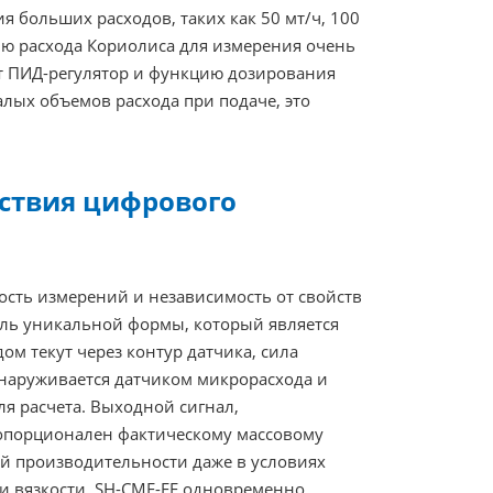
больших расходов, таких как 50 мт/ч, 100
ию расхода Кориолиса для измерения очень
ирует ПИД-регулятор и функцию дозирования
алых объемов расхода при подаче, это
ствия цифрового
ость измерений и независимость от свойств
ель уникальной формы, который является
ом текут через контур датчика, сила
наруживается датчиком микрорасхода и
ля расчета. Выходной сигнал,
опорционален фактическому массовому
ой производительности даже в условиях
и вязкости. SH-CMF-FE одновременно