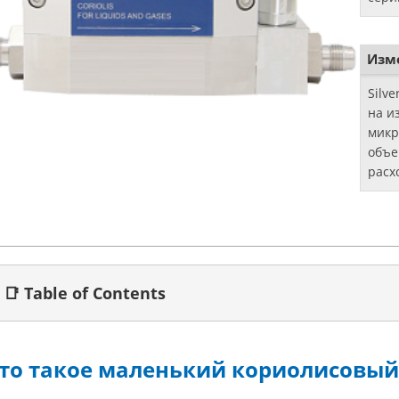
устр
упра
газа.
Изм
Silv
на и
микр
объе
расх
выби
расх
...
📑 Table of Contents
то такое маленький кориолисовый