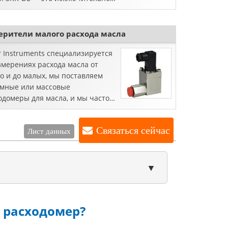
ойство, созданное для точного
вления и измерения расхода
..
ерители малого расхода масла
er Instruments специализируется
змерениях расхода масла от
о и до малых, мы поставляем
мные или массовые
одомеры для масла, и мы часто
раем турбинный расходомер,
одомер с овальной шестерней и
Связаться сейчас
Лист данных
▼
 расходомер?