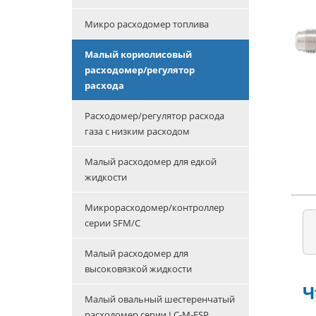
Микро расходомер топлива
Малый кориолисовый
расходомер/регулятор
расхода
Расходомер/регулятор расхода
газа с низким расходом
Малый расходомер для едкой
жидкости
Микрорасходомер/контроллер
серии SFM/C
Малый расходомер для
высоковязкой жидкости
Ч
Малый овальный шестеренчатый
расходомер серии LC-M-ESP