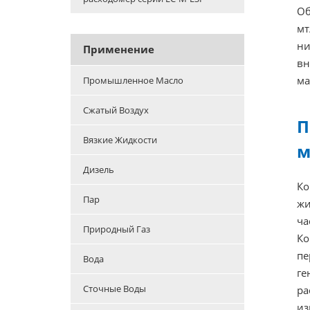
Об
мт
ни
Применение
вн
ма
Промышленное Масло
Сжатый Воздух
П
Вязкие Жидкости
м
Дизель
Ко
Пар
жи
ча
Природный Газ
Ко
пе
Вода
ге
Сточные Воды
ра
из