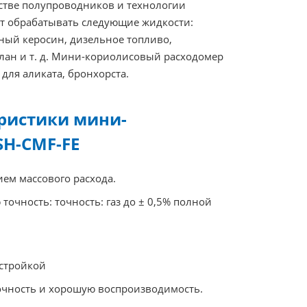
тве полупроводников и технологии
т обрабатывать следующие жидкости:
нный керосин, дизельное топливо,
илан и т. д. Мини-кориолисовый расходомер
для аликата, бронхорста.
еристики мини-
SH-CMF-FE
ем массового расхода.
очность: точность: газ до ± 0,5% полной
стройкой
очность и хорошую воспроизводимость.