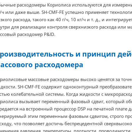
ычные расходомеры Кориолиса используются для измерения 
/ч или даже выше. SH-CMF-FE успешно применяет технолог
зкого расхода, такого как 40 г/ч, 10 кг/ч и т. д., и интегр
утри для реализации контроля сверхнизкого расхода или м
ссовый расходомер P&ID.
роизводительность и принцип дей
ассового расходомера
риолисовые массовые расходомеры высоко ценятся за точн
дкости. SH-CMF-FE содержит одноконтурный преобразоват
стью колебательной системы. Когда жидкости с микрорасход
риолиса вызывает переменный фазовый сдвиг, который об
редается на встроенный процессор DSP на печатной плате д
нерируемый этим переменным фазовым сдвигом, строго пр
сходу, что позволяет достичь беспрецедентной сверхвысок
менения давления, температуры, плотности, проводимости 