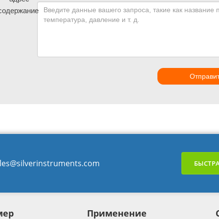
содержание
Отправи
les@silverinstruments.com
БЫСТРА
мер
Применение