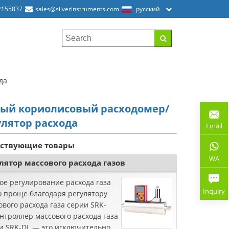
2155837
sales@silverinstruments.com
русский
да
ый кориолисовый расходомер/
улятор расхода
Email
тствующие товары
WA
лятор массового расхода газов
ое регулирование расхода газа
Inquiry
о проще благодаря регулятору
ового расхода газа серии SRK-
нтроллер массового расхода газа
и SRK-DL — это исключительное