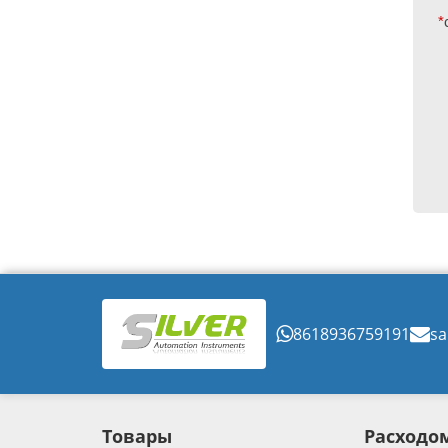
*
8618936759191
sa
Товары
Расходо