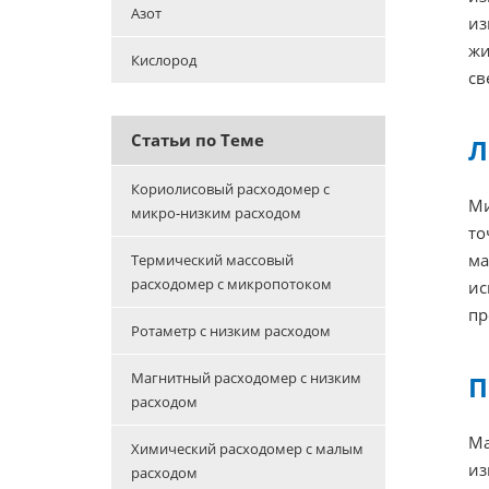
Азот
из
жи
Кислород
св
Статьи по Теме
Л
Кориолисовый расходомер с
Ми
микро-низким расходом
то
ма
Термический массовый
расходомер с микропотоком
ис
пр
Ротаметр с низким расходом
Магнитный расходомер с низким
П
расходом
Ма
Химический расходомер с малым
из
расходом