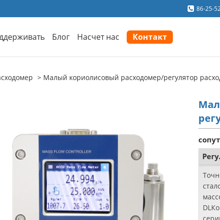
86-25-5
ддерживать
Блог
Насчет нас
Контакт
сходомер
Малый кориолисовый расходомер/регулятор расхо
Мал
рег
сопу
Регу
Точн
стал
масс
DLКо
сери