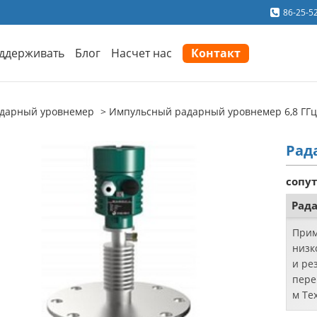
86-25-5
ддерживать
Блог
Насчет нас
Контакт
дарный уровнемер
Импульсный радарный уровнемер 6,8 ГГц
Рад
сопу
Рад
Прим
низк
и ре
пере
м Те
Флан