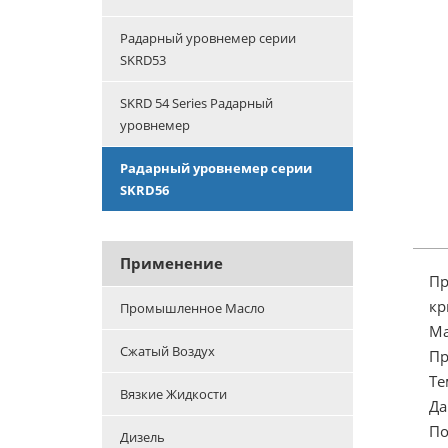
Радарный уровнемер серии
SKRD53
SKRD 54 Series Радарный
уровнемер
Радарный уровнемер серии
SKRD56
Применение
Пр
кр
Промышленное Масло
Ма
Сжатый Воздух
Пр
Те
Вязкие Жидкости
Да
По
Дизель