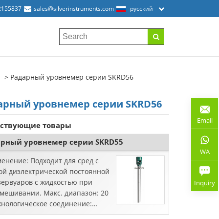
2155837
sales@silverinstruments.com
русский
Радарный уровнемер серии SKRD56
арный уровнемер серии SKRD56
Email
тствующие товары
арный уровнемер серии SKRD55
WA
енение: Подходит для сред с
ой диэлектрической постоянной
зервуаров с жидкостью при
Inquiry
мешивании. Макс. диапазон: 20
хнологическое соединение:
ец Температура процесса: -40 ~