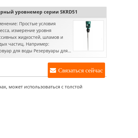
° C Давление процесса: -1,0 ~ 20
очность: ± 10 ...
арный уровнемер серии SKRD51
енение: Простые условия
есса, измерение уровня
ссивных жидкостей, шламов и
дых частиц. Например:
рвуар для воды Резервуары для
оты и щелочи, резервуары для
ого навоза, твердые гранулы,
Связаться сейчас
льшие бензобаки, уровень ...
х, может использоваться с толстой