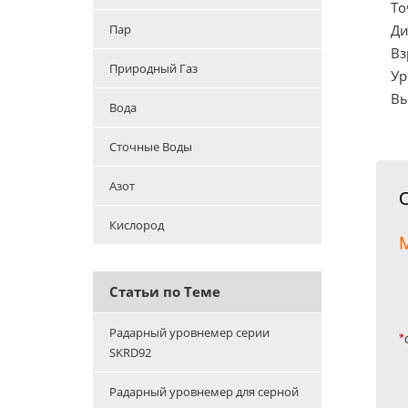
То
Ди
Пар
Вз
Природный Газ
Ур
Вы
Вода
Сточные Воды
Азот
Кислород
М
Статьи по Теме
Радарный уровнемер серии
*
SKRD92
Радарный уровнемер для серной