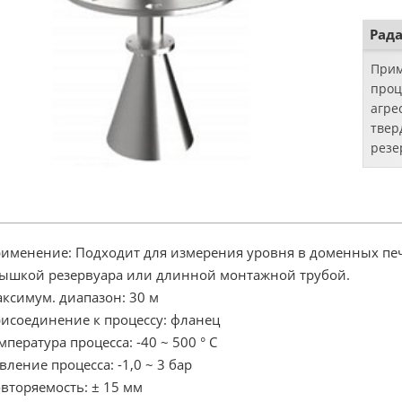
250 
МПа Т
Рад
Прим
проц
агре
твер
резе
кисл
жидк
небо
именение: Подходит для измерения уровня в доменных печа
ышкой резервуара или длинной монтажной трубой.
ксимум. диапазон: 30 м
исоединение к процессу: фланец
мпература процесса: -40 ~ 500 ° C
вление процесса: -1,0 ~ 3 бар
вторяемость: ± 15 мм