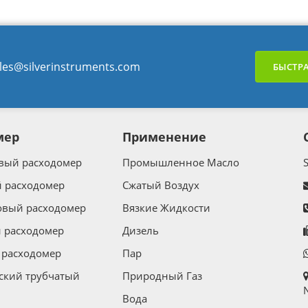
les@silverinstruments.com
БЫСТРА
мер
Применение
вый расходомер
Промышленное Масло
 расходомер
Сжатый Воздух
овый расходомер
Вязкие Жидкости
 расходомер
Дизель
расходомер
Пар
ский трубчатый
Природный Газ
N
Вода