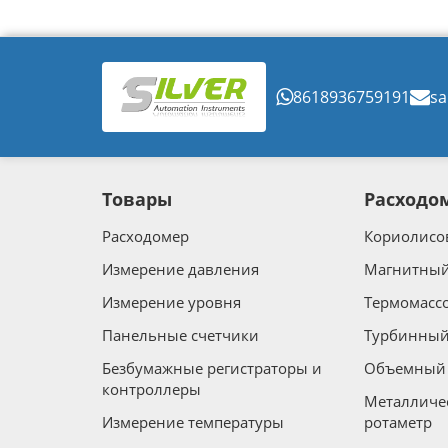
8618936759191
sa
Товары
Расходо
Расходомер
Кориолисо
Измерение давления
Магнитный
Измерение уровня
Термомасс
Панельные счетчики
Турбинный
Безбумажные регистраторы и
Объемный 
контроллеры
Металличе
Измерение температуры
ротаметр