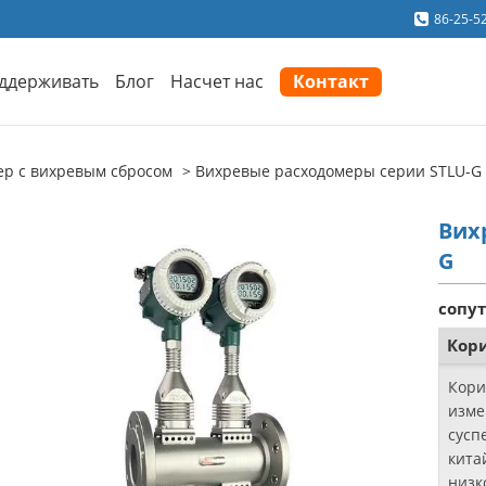
86-25-5
ддерживать
Блог
Насчет нас
Контакт
ер с вихревым сбросом
Вихревые расходомеры серии STLU-G
Вих
G
сопу
Кор
Кори
изме
сусп
кита
низко