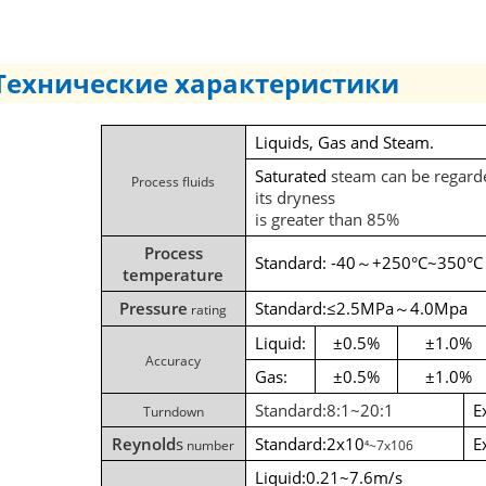
Технические характеристики
Liquids, Gas and Steam.
Saturated
steam
can
be
regard
Process
fluids
its
dryness
is
greater
than
85%
Process
Standard:
-40
+250°C~350°C
～
temperature
Pressure
Standard:≤2.5MPa
4.0Mpa
rating
～
Liquid:
±0.5%
±1.0%
Accuracy
Gas:
±0.5%
±1.0%
Standard:8:1~20:1
E
Turndown
Reynold
s
Standard:2x10
E
number
⁴
~7x106
Liquid:0.21~7.6m/s