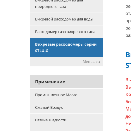
Вихревой расходомер для
ра
природного газа
от
Вихревой расходомер для воды
пр
ра
Расходомер газа вихревого типа
ра
Вихревые расходомеры серии
STLU-G
В
Меньше ▴
S
Вы
Применение
Вы
Ко
Промышленное Масло
Бо
Сжатый Воздух
Ми
до
Вязкие Жидкости
Ни
За