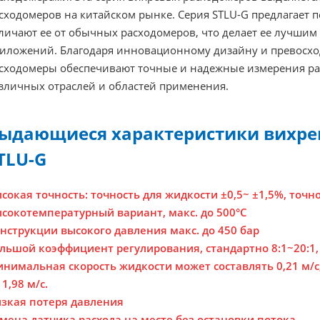
сходомеров на китайском рынке. Серия STLU-G предлагает 
личают ее от обычных расходомеров, что делает ее лучши
иложений. Благодаря инновационному дизайну и превосхо
сходомеры обеспечивают точные и надежные измерения рас
зличных отраслей и областей применения.
ыдающиеся характеристики
вихре
TLU-G
сокая точность: точность для жидкости ±0,5~ ±1,5%, точно
сокотемпературный вариант, макс. до 500°C
нструкции высокого давления макс. до 450 бар
льшой коэффициент регулирования, стандартно 8:1~20:1,
нимальная скорость жидкости может составлять 0,21 м/с
 1,98 м/с.
зкая потеря давления
мена датчика расхода на месте без остановки потока