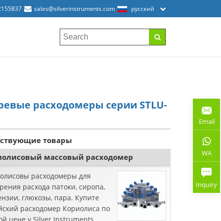
2155837
sales@silverinstruments.com
русский
ревые расходомеры серии STLU-
Email
тствующие товары
WA
иолисовый массовый расходомер
олисовы расходомеры для
Inquiry
рения расхода патоки, сиропа,
ензии, глюкозы, пара. Купите
йский расходомер Кориолиса по
й цене у Silver Instruments.