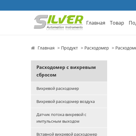
Главная
Товар
По
Главная
Продукт
Расходомер
Расходом
Расходомер с вихревым
сбросом
Вихревой расходомер
Вихревой расходомер воздуха
Датчик потока вихревой с
импульсным выходом
Вставной вихревой расходомер