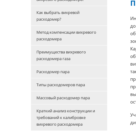
П
Как выбрать вихревой
Ин
расходомер?
до
Метод компенсации вихревого
об
расходомера
зо
Ка
Преимущества вихревого
об
расходомера газа
ви
та
Расходомер пара
пр
Типы расходомеров пара
пр
вы
Массовый расходомер пара
ос
Краткий анализ конструкции и
Уч
требований к калибровке
ди
вихревого расходомера