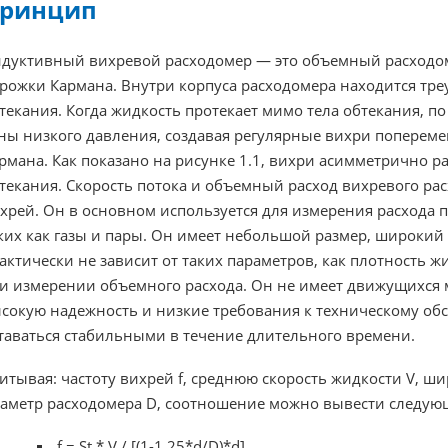
ринцип
дуктивный вихревой расходомер — это объемный расходо
рожки Кармана. Внутри корпуса расходомера находится тре
текания. Когда жидкость протекает мимо тела обтекания, по
ны низкого давления, создавая регулярные вихри попереме
рмана. Как показано на рисунке 1.1, вихри асимметрично р
текания. Скорость потока и объемный расход вихревого р
хрей. Он в основном используется для измерения расход
ких как газы и пары. Он имеет небольшой размер, широкий
актически не зависит от таких параметров, как плотность ж
и измерении объемного расхода. Он не имеет движущихся м
сокую надежность и низкие требования к техническому об
таваться стабильными в течение длительного времени.
итывая: частоту вихрей f, среднюю скорость жидкости V, ш
аметр расходомера D, соотношение можно вывести следую
f = St * V / [(1-1,25*d/D)*d]