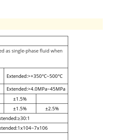
ed
as
single-phase
fluid
when
Extended:>+350°C~500°C
Extended:>4.0MPa~45MPa
±1.5%
±1.5%
±2.5%
xtended:≥30:1
xtended:1x104~7x106