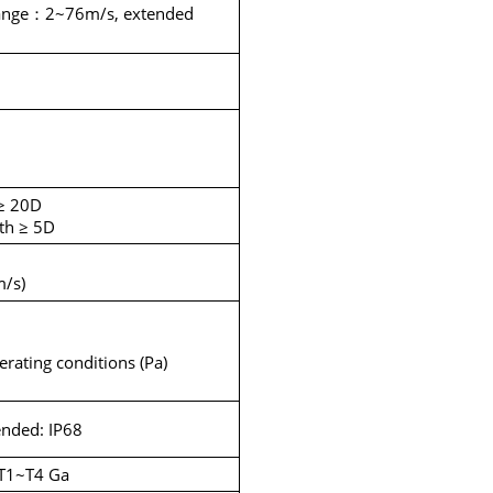
ange
2~76m/s, extended
：
 ≥ 20D
th ≥ 5D
m/s)
erating conditions (Pa)
ended: IP68
C T1~T4 Ga