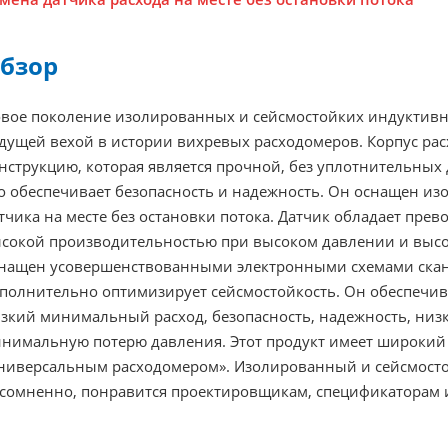
бзор
вое поколение изолированных и сейсмостойких индуктивн
дущей вехой в истории вихревых расходомеров. Корпус ра
нструкцию, которая является прочной, без уплотнительных 
о обеспечивает безопасность и надежность. Он оснащен из
тчика на месте без остановки потока. Датчик обладает прев
сокой производительностью при высоком давлении и высо
нащен усовершенствованными электронными схемами скани
полнительно оптимизирует сейсмостойкость. Он обеспечив
зкий минимальный расход, безопасность, надежность, низ
нимальную потерю давления. Этот продукт имеет широкий 
ниверсальным расходомером». Изолированный и сейсмост
сомненно, понравится проектировщикам, спецификаторам и