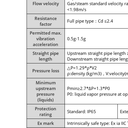
Flow velocity
Gas/steam standard velocity r
<1.98m/s
Resistance
Full pipe type
Cd ≤2.4
：
factor
Permitted max.
vibration
0.5g-1.5g
acceleration
Straight pipe
Upstream straight pipe length
length
Downstream straight pipe leng
△P=1.29*ρ*V2
Pressure loss
ρ:density (kg/m3)
V:velocity(
，
Minimum
upstream
Pmin≥2.7*ΔP+1.3*P0
pressure
P0: liquid vapor pressure at op
(liquids)
Protection
Standard: IP65
Ext
rating
Ex mark
Intrinsically safe type: Ex ia II