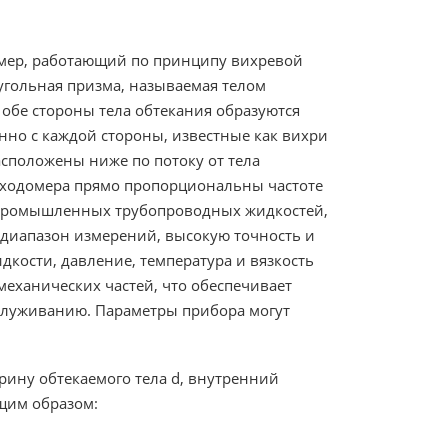
мер, работающий по принципу вихревой
угольная призма, называемая телом
 обе стороны тела обтекания образуются
нно с каждой стороны, известные как вихри
асположены ниже по потоку от тела
асходомера прямо пропорциональны частоте
а промышленных трубопроводных жидкостей,
 диапазон измерений, высокую точность и
идкости, давление, температура и вязкость
еханических частей, что обеспечивает
служиванию. Параметры прибора могут
ирину обтекаемого тела d, внутренний
щим образом: