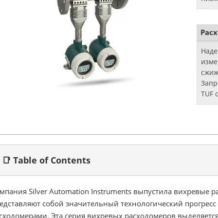
Рас
Наде
изме
сжиж
Запр
TUF 
прои
📑 Table of Contents
мпания Silver Automation Instruments выпустила вихревые 
едставляют собой значительный технологический прогрес
сходомерами. Эта серия вихревых расходомеров выделяетс