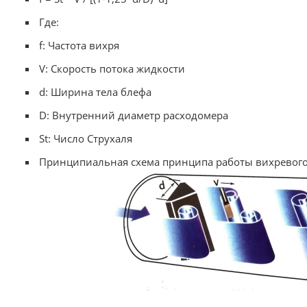
Где:
f: Частота вихря
V: Скорость потока жидкости
d: Ширина тела блефа
D: Внутренний диаметр расходомера
St: Число Струхаля
Принципиальная схема принципа работы вихревого