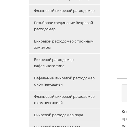
Фланцевый вихревой расходомер
Резьбовое соединение Вихревой
расходомер
Вихревой расходомер с тройным
зажимом
Вихревой расходомер
вафельного типа
Вафельный вихревой расходомер
с компенсацией
Фланцевый вихревой расходомер
с компенсацией
Ко
Вихревой расходомер пара
пр
ра