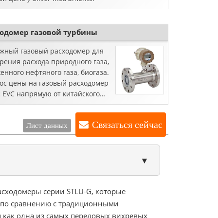
ходомер газовой турбины
жный газовый расходомер для
рения расхода природного газа,
енного нефтяного газа, биогаза.
ос цены на газовый расходомер
с EVC напрямую от китайского
зводителя.
Связаться сейчас
Лист данных
▼
расходомеры серии STLU-G, которые
с по сравнению с традиционными
я как одна из самых передовых вихревых