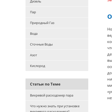
Дизель
Пар
О
Природный Газ
Но
Вода
ве
ко
Сточные Воды
чт
да
Азот
вы
Кислород
ос
до
ни
Статьи по Теме
ми
«у
Вихревой расходомер пара
не
Что нужно знать при установке
вихревого расходомера?