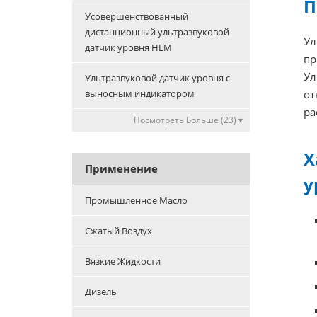
П
Усовершенствованный
дистанционный ультразвуковой
Ул
датчик уровня HLM
пр
Ул
Ультразвуковой датчик уровня с
выносным индикатором
от
ра
Посмотреть Больше (23) ▾
Х
Применение
у
Промышленное Масло
Сжатый Воздух
Вязкие Жидкости
Дизель