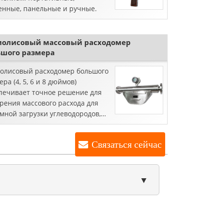
енные, панельные и ручные.
иолисовый массовый расходомер
ьшого размера
олисовый расходомер большого
ра (4, 5, 6 и 8 дюймов)
печивает точное решение для
рения массового расхода для
мной загрузки углеводородов,
/ криогенных приложений. В
оящее время Silver Automation
Связаться сейчас
umen ...
▼