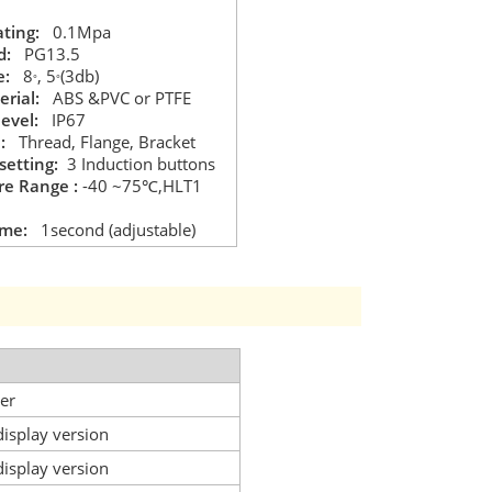
ting:
0.1Mpa
d:
PG13.5
e:
8
, 5
(3db)
°
°
rial:
ABS &PVC or PTFE
level:
IP67
n:
Thread, Flange, Bracket
setting:
3 Induction buttons
e Range :
-40
~75
,HLT1
℃
ime:
1second (adjustable)
ter
display version
display version