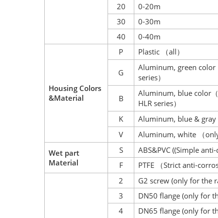
20
0-20m
30
0-30m
40
0-40m
P
Plastic
all
（
）
Aluminum, green color
G
series
）
Housing Colors
Aluminum
, blue color
&Material
B
HLR series
）
K
Aluminum, blue & gra
V
Aluminum, white
onl
（
S
ABS&PVC ((Simple anti-
Wet part
Material
F
PTFE
Strict anti-corro
（
2
G2 screw (only for the 
3
DN50 flange (only for t
4
DN65 flange (only for t