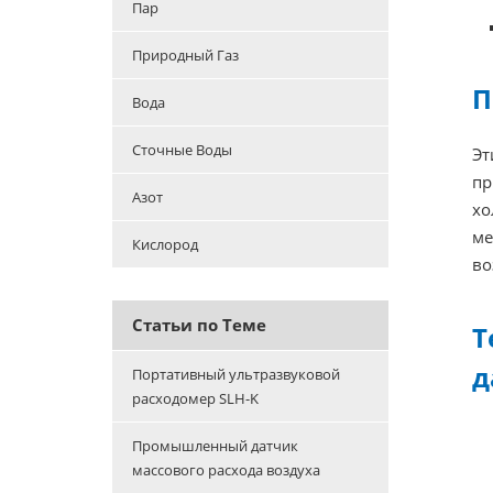
Пар
Природный Газ
П
Вода
Сточные Воды
Э
пр
Азот
хо
ме
Кислород
во
Статьи по Теме
Т
д
Портативный ультразвуковой
расходомер SLH-K
Промышленный датчик
массового расхода воздуха