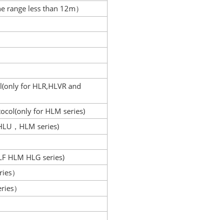
he range less than 12m
）
(only for HLR,HLVR and
ocol(only for HLM series)
 HLU
HLM series)
，
LF HLM HLG series)
ries
）
ries
）