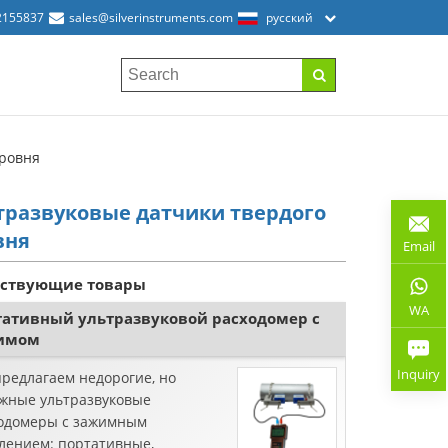
2155837
sales@silverinstruments.com
русский
уровня
тразвуковые датчики твердого
вня
Email
тствующие товары
WA
тативный ультразвуковой расходомер с
имом
Inquiry
редлагаем недорогие, но
жные ультразвуковые
одомеры с зажимным
лением: портативные,