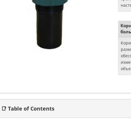
наст
Кор
бол
Кори
разме
обес
изме
объе
СПГ 
наст
Instr
📑 Table of Contents