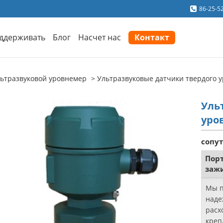
86-25-5
ддерживать
Блог
Насчет нас
Контакт
ьтразвуковой уровнемер
Ультразвуковые датчики твердого 
Уль
уро
сопу
Пор
заж
Мы п
наде
расх
креп