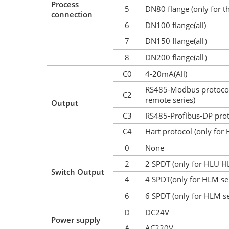
Process
5
DN80 flange (only for t
connection
6
DN100 flange(all)
7
DN150 flange(all
）
8
DN200 flange(all
）
C0
4-20mA(All)
RS485-Modbus protocol
C2
remote series)
Output
C3
RS485-Profibus-DP prot
C4
Hart protocol (only for
0
None
2
2 SPDT (only for HLU H
Switch Output
4
4 SPDT(only for HLM se
6
6 SPDT (only for HLM se
D
DC24V
Power supply
A
AC220V