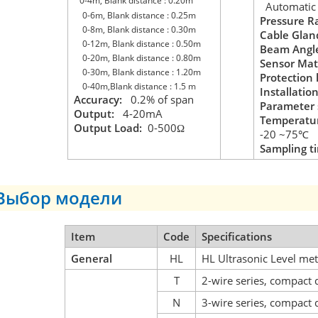
0-4m, Blank distance : 0.20m
Automatic
0-6m, Blank distance : 0.25m
Pressure Ra
0-8m, Blank distance : 0.30m
Cable Glan
0-12m, Blank distance : 0.50m
Beam Angl
0-20m, Blank distance : 0.80m
Sensor Mate
0-30m, Blank distance : 1.20m
Protection 
0-40m,Blank distance : 1.5 m
Installatio
Accuracy:
0.2% of span
Parameter 
Output:
4-20mA
Temperatur
Output Load:
0-500
Ω
-20
~75
℃
Sampling t
Выбор модели
Item
Code
Specifications
General
HL
HL Ultrasonic Level me
T
2-wire series, compact 
N
3-wire series, compact 