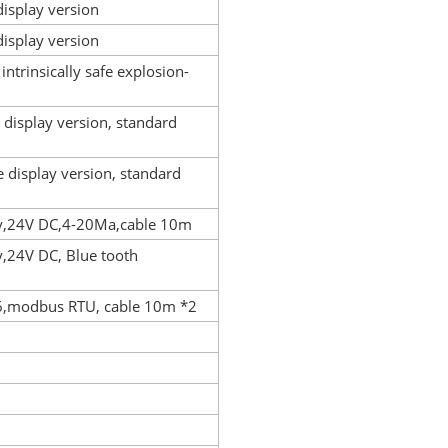
isplay version
display version
 intrinsically safe explosion-
 display version, standard
e display version, standard
lay,24V DC,4-20Ma,cable 10m
ay,24V DC, Blue tooth
86,modbus RTU, cable 10m *2