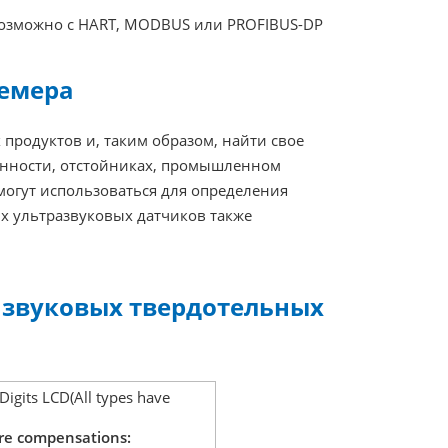
возможно с HART, MODBUS или PROFIBUS-DP
немера
 продуктов и, таким образом, найти свое
енности, отстойниках, промышленном
могут использоваться для определения
х ультразвуковых датчиков также
азвуковых твердотельных
igits LCD(All types have
e compensations: