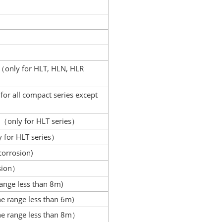
only for HLT, HLN, HLR
（
for all compact series except
（
y
only for HLT series
（
）
y for HLT series
）
corrosion)
sion
）
range less than 8m)
he range less than 6m)
he range less than 8m
）