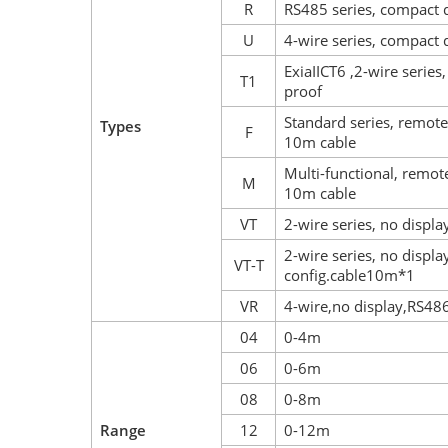
R
RS485 series, compact d
U
4-wire series, compact 
ExiaIICT6 ,2-wire series,
T1
proof
Standard series, remote
Types
F
10m cable
Multi-functional, remot
M
10m cable
VT
2-wire series, no disp
2-wire series, no displ
VT-T
config.cable10m*1
VR
4-wire,no display,RS4
04
0-4m
06
0-6m
08
0-8m
Range
12
0-12m