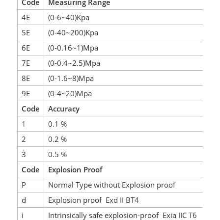
Code
Measuring Range
4E
(0-6~40)Kpa
5E
(0-40~200)Kpa
6E
(0-0.16~1)Mpa
7E
(0-0.4~2.5)Mpa
8E
(0-1.6~8)Mpa
9E
(0-4~20)Mpa
Code
Accuracy
1
0.1 %
2
0.2 %
3
0.5 %
Code
Explosion Proof
P
Normal Type without Explosion proof
d
Explosion proof Exd II BT4
i
Intrinsically safe explosion-proof Exia IIC T6