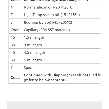
N
Normalsilicon oil (-20~120℃)
F
High Temp.silicon oil (15~315℃)
S
fluorocarbon oil (-45~205℃)
Code
Capillary (304 SST material)
15
1.5 mlength
30
3 m length
45
4.5 m length
60
6 m length
T
Special
Continued with Diaphragm seals detailed infor
Code
(refer to below content)