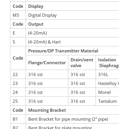
Code
Display
M5
Digital Display
Code
Output
E
(4-20mA)
S
(4-20mA) & Hart
Pressure/DP Transmitter Material
Code
Drain/vent
Isolation
Flange/Connector
valve
Diaphragm
22
316 sst
316 sst
316L
S
23
316 sst
316 sst
Hastelloy C
S
24
316 sst
316 sst
Monel
S
25
316 sst
316 sst
Tantalum
S
Code
Mounting Bracket
B1
Bent Bracket for pipe mounting (2” pipe)
B2
Bent Bracket for plate mounting