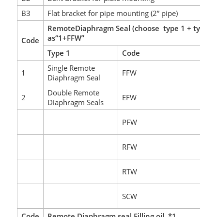
B3
Flat bracket for pipe mounting (2” pipe)
RemoteDiaphragm Seal (choose type 1 + type 2
as“1+FFW”
Code
Type 1
Code
T
Single Remote
F
1
FFW
Diaphragm Seal
se
Double Remote
E
2
EFW
Diaphragm Seals
Fl
P
PFW
R
R
RFW
Fl
T
RTW
R
Sa
SCW
c
Code
Remote Diaphragm seal Filling oil *1