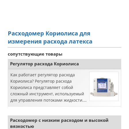
Расходомер Кориолиса для
измерения расхода латекса
сопутствующие товары
Регулятор расхода Кориолиса
Как работает регулятор расхода
Кориолиса? Регулятор расхода
Кориолиса представляет собой
сложный инструмент, используемый
для управления потоками жидкости.
Он объединяет возможности
расходомера Кориолиса с
возможностями регулирующего
Расходомер с низким расходом и высокой
клапана...
вязкостью