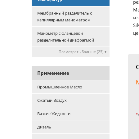
ре
Ма
Мембранный разделитель с
из
капиллярным манометром
Si
це
Манометр с фланцевой
разделительной диафрагмой
Посмотреть Больше (25) ▾
Применение
М
Промышленное Масло
Сжатый Воздух
Вязкие Жидкости
*
Дизель