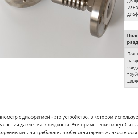
диаф
мано
диаф
разд
прям
жидк
Пол
темп
раз
Д.
Полн
разд
соед
труб
давл
нометр с диафрагмой - это устройство, в котором использу
мерения давления в жидкости. Эти применения могут быть
соренными или требовать, чтобы санитарная жидкость оста