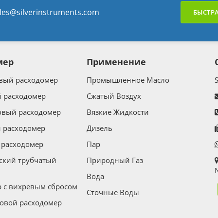
les@silverinstruments.com
БЫСТРА
мер
Применение
вый расходомер
Промышленное Масло
 расходомер
Сжатый Воздух
овый расходомер
Вязкие Жидкости
 расходомер
Дизель
расходомер
Пар
ский трубчатый
Природный Газ
N
Вода
 с вихревым сбросом
Сточные Воды
ковой расходомер