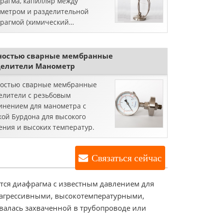
рагма, капилляр между
метром и разделительной
рагмой (химический
елитель) позволяет избежать
ого контакта с измеряемыми
остями из-за повышения
ностью сварные мембранные
ературы, скачков давления и т.
делители Манометр
остью сварные мембранные
елители с резьбовым
инением для манометра с
кой Бурдона для высокого
ения и высоких температур.
Связаться сейчас
ется диафрагма с известным давлением для
 агрессивными, высокотемпературными,
валась захваченной в трубопроводе или