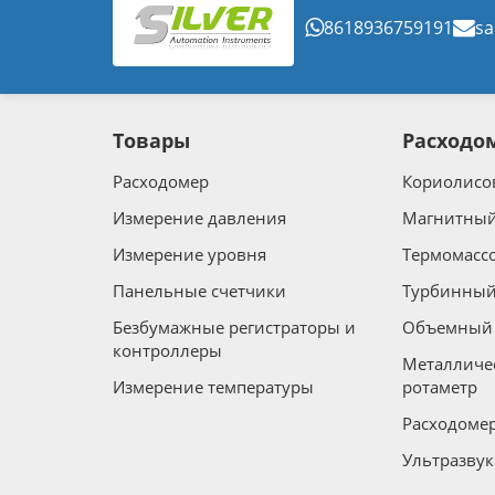
8618936759191
sa
Товары
Расходо
Расходомер
Кориолисо
Измерение давления
Магнитный
Измерение уровня
Термомасс
Панельные счетчики
Турбинный
Безбумажные регистраторы и
Объемный 
контроллеры
Металличе
Измерение температуры
ротаметр
Расходомер
Ультразву