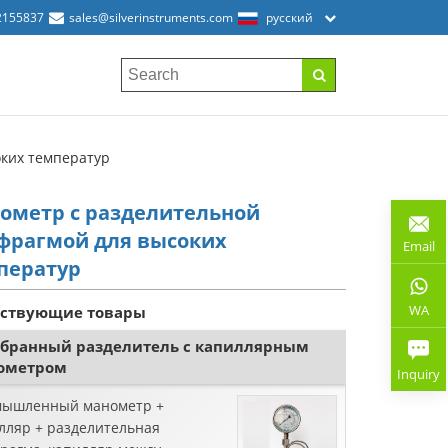
2155837
sales@silverinstruments.com
русский
ких температур
ометр с разделительной
фрагмой для высоких
Email
ператур
WA
тствующие товары
бранный разделитель с капиллярным
ометром
Inquiry
ышленный манометр +
лляр + разделительная