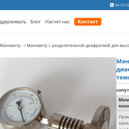
86-25-5
ддерживать
Блог
Насчет нас
Контакт
Манометр
Манометр с разделительной диафрагмой для высо
Ман
диа
тем
сопу
Мем
ман
Пром
капи