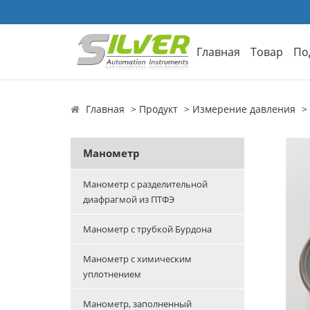
Главная
Товар
По
Главная
Продукт
Измерение давления
Манометр
Манометр с разделительной
диафрагмой из ПТФЭ
Манометр с трубкой Бурдона
Манометр с химическим
уплотнением
Манометр, заполненный