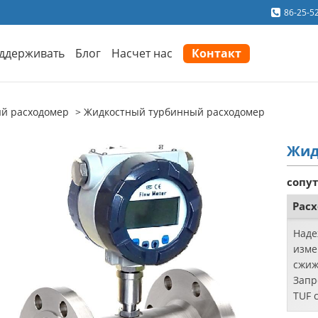
86-25-5
ддерживать
Блог
Насчет нас
Контакт
й расходомер
Жидкостный турбинный расходомер
Жид
сопу
Рас
Наде
изме
сжиж
Запр
TUF 
прои