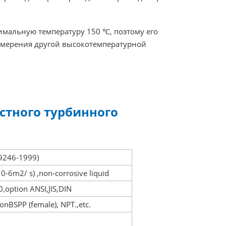
мальную температуру 150 ℃, поэтому его
измерения другой высокотемпературной
стного турбинного
T9246-1999)
10-6m2/ s) ,non-corrosive liquid
option ANSI,JIS,DIN
onBSPP (female), NPT.,etc.