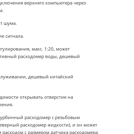
одключения верхнего компьютера через
м.
от шума.
ие сигнала.
улирования, макс. 1:20, может
тативный расходомер воды, дешевый
обслуживании, дешевый китайский
димости открывать отверстие на
ления.
 турбинный расходомер с резьбовым
еверный расходомер жидкости), и он может
 расходом с размером датчика расходомера