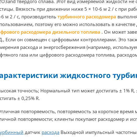
2O3and твердого сплава. Этот вид измеряемой жидкости не 
стицы. Вязкость при движении ниже 5 × 10-6 м 2 / с при ра
-6 м 2 / с, производитель
турбинного расходомера
выполняе
пользованием, поэтому его можно использовать в качестве 
фрового расходомера дизельного топлива
. Он может зав
 Д., Если он совмещен с цифровыми контроллерами. Это та
мерения расхода и энергосбережения (например, использу
фтяного газа или цифрового расходомера топлива, расходом
арактеристики жидкостного турби
Высокая точность; Нормальный тип может достигать ± 1% R, 
стигать ± 0,25% R.
Отличная повторяемость, повторяемость за короткое время м
личной повторяемости; клиенты покупают расходомер и исп
Турбинный
датчик
расхода
Выходной импульсный частотный