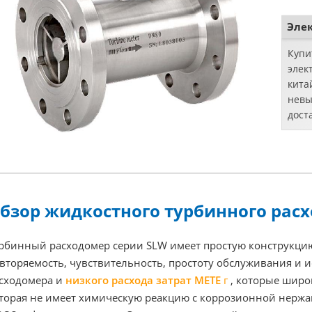
Эле
Купи
элек
кита
невы
дост
изме
SILV
бзор жидкостного турбинного рас
рбинный расходомер серии SLW имеет простую конструкцию
вторяемость, чувствительность, простоту обслуживания и 
сходомера и
низкого расхода затрат METE
г
, которые широ
торая не имеет химическую реакцию с коррозионной нержав