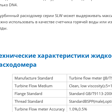
лько DN4.
Турбинный расходомер серии SLW может выдерживать макси
жно использовать в качестве счетчика горячей воды или 
еды.
ехнические характеристики жидко
асходомера
Manufacture Standard
Turbine flow meter (JB/
Turbine Flow Medium
Clean, low viscosity(≤5×
Flange Standard
Standard GB/T9113-2000,
Thread Standard
StandardBSPP(male),opti
Turbine Flow meter Accuracy
1.0%,0.5%