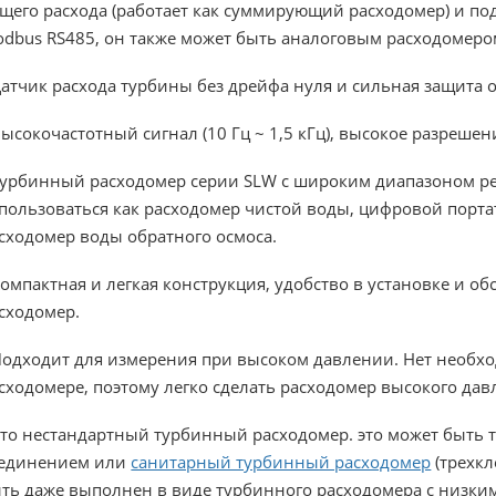
щего расхода (работает как суммирующий расходомер) и п
dbus RS485, он также может быть аналоговым расходомеро
Датчик расхода турбины без дрейфа нуля и сильная защита 
Высокочастотный сигнал (10 Гц ~ 1,5 кГц), высокое разрешен
Турбинный расходомер серии SLW с широким диапазоном рег
пользоваться как расходомер чистой воды, цифровой пор
сходомер воды обратного осмоса.
Компактная и легкая конструкция, удобство в установке и 
сходомер.
Подходит для измерения при высоком давлении. Нет необхо
сходомере, поэтому легко сделать расходомер высокого дав
Это нестандартный турбинный расходомер. это может быть
единением или
санитарный турбинный расходомер
(трехкл
ть даже выполнен в виде турбинного расходомера с низким