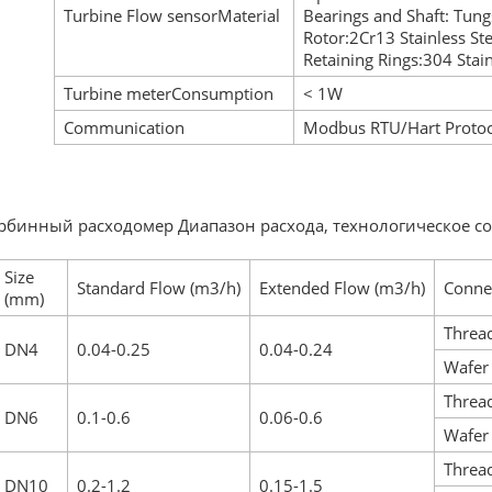
Turbine Flow sensorMaterial
Bearings and Shaft: Tun
Rotor:2Cr13 Stainless Ste
Retaining Rings:304 Stain
Turbine meterConsumption
< 1W
Communication
Modbus RTU/Hart Protoco
рбинный расходомер Диапазон расхода, технологическое 
Size
Standard Flow (m3/h)
Extended Flow (m3/h)
Conne
(mm)
Threa
DN4
0.04-0.25
0.04-0.24
Wafer
Threa
DN6
0.1-0.6
0.06-0.6
Wafer
Threa
DN10
0.2-1.2
0.15-1.5