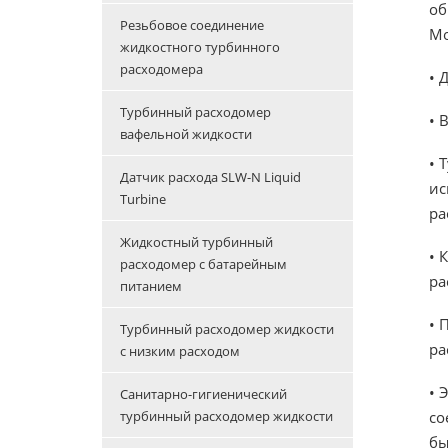
об
Резьбовое соединение
Mo
жидкостного турбинного
расходомера
• 
Турбинный расходомер
• 
вафельной жидкости
• 
Датчик расхода SLW-N Liquid
ис
Turbine
ра
Жидкостный турбинный
• 
расходомер с батарейным
ра
питанием
• 
Турбинный расходомер жидкости
ра
с низким расходом
• 
Санитарно-гигиенический
со
турбинный расходомер жидкости
бы