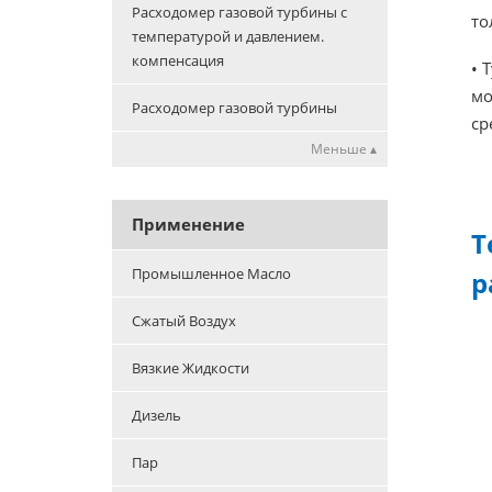
Расходомер газовой турбины с
то
температурой и давлением.
компенсация
• 
мо
Расходомер газовой турбины
ср
Меньше ▴
Применение
Т
Промышленное Масло
р
Сжатый Воздух
Вязкие Жидкости
Дизель
Пар