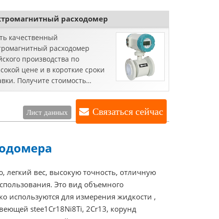
ктромагнитный расходомер
ть качественный
тромагнитный расходомер
йского производства по
сокой цене и в короткие сроки
авки. Получите стоимость
рителя Mag прямо сейчас в
ER AUTOMATION INSTRUMENTS.
Связаться сейчас
Лист данных
ходомера
, легкий вес, высокую точность, отличную
использования. Это вид объемного
ко используются для измерения жидкости ,
еющей stee1Cr18Ni8Ti, 2Cr13, корунд