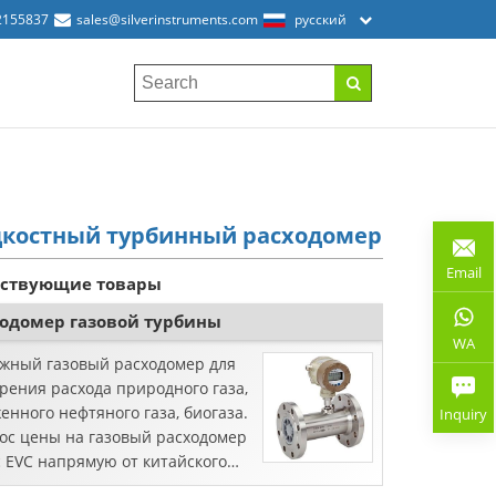
2155837
sales@silverinstruments.com
русский
костный турбинный расходомер
Email
тствующие товары
ходомер газовой турбины
WA
жный газовый расходомер для
рения расхода природного газа,
енного нефтяного газа, биогаза.
Inquiry
ос цены на газовый расходомер
с EVC напрямую от китайского
зводителя.