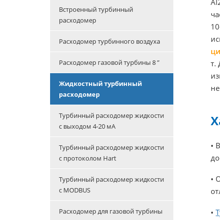
Al
Встроенный турбинный
ча
расходомер
10
ис
Расходомер турбинного воздуха
ци
Расходомер газовой турбины 8 ”
т.
из
Жидкостный турбинный
не
расходомер
Турбинный расходомер жидкости
Х
с выходом 4-20 мА
• 
Турбинный расходомер жидкости
до
с протоколом Hart
• 
Турбинный расходомер жидкости
с MODBUS
от
Расходомер для газовой турбины
•