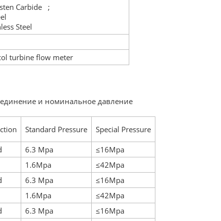
gsten Carbide ;
el
less Steel
l turbine flow meter
соединение и номинальное давление
ction
Standard Pressure
Special Pressure
d
6.3 Mpa
≤16Mpa
1.6Mpa
≤42Mpa
d
6.3 Mpa
≤16Mpa
1.6Mpa
≤42Mpa
d
6.3 Mpa
≤16Mpa