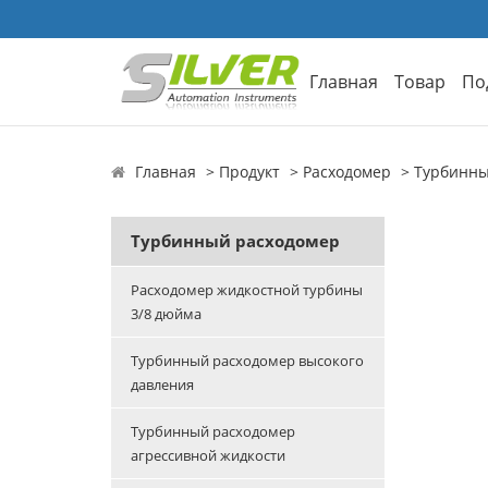
Главная
Товар
По
Главная
Продукт
Расходомер
Турбинны
Турбинный расходомер
Расходомер жидкостной турбины
3/8 дюйма
Турбинный расходомер высокого
давления
Турбинный расходомер
агрессивной жидкости