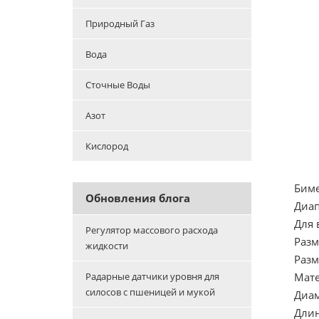
Природный Газ
Вода
Сточные Воды
Азот
Кислород
Биме
Обновления блога
Диап
Для 
Регулятор массового расхода
Разм
жидкости
Разм
Радарные датчики уровня для
Мате
силосов с пшеницей и мукой
Диам
Длин