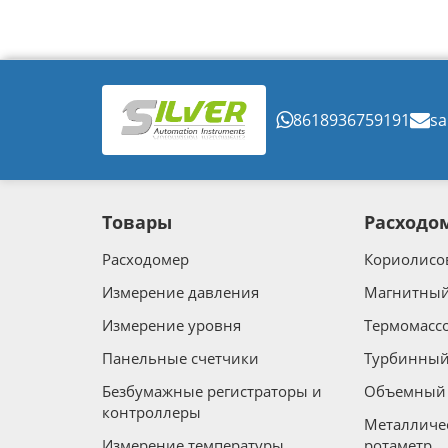
8618936759191
sa
Товары
Расходо
Расходомер
Кориолисо
Измерение давления
Магнитный
Измерение уровня
Термомасс
Панельные счетчики
Турбинный
Безбумажные регистраторы и
Объемный 
контроллеры
Металличе
Измерение температуры
ротаметр