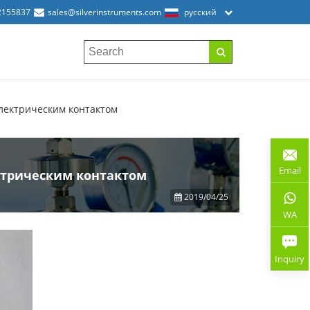
2155837
sales@silverinstruments.com
русский
лектрическим контактом
Email
ктрическим контактом
2019/04/25
WA
Inquiry