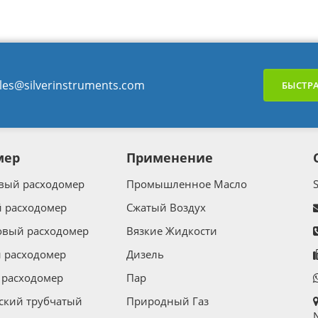
les@silverinstruments.com
БЫСТРА
мер
Применение
вый расходомер
Промышленное Масло
 расходомер
Сжатый Воздух
овый расходомер
Вязкие Жидкости
 расходомер
Дизель
расходомер
Пар
ский трубчатый
Природный Газ
N