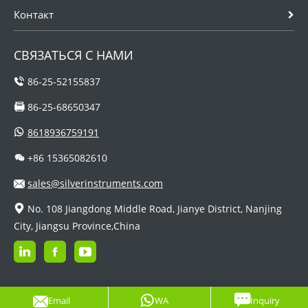
Контакт
СВЯЗАТЬСЯ С НАМИ
86-25-52155837
86-25-68650347
8618936759191
+86 15365082610
sales@silverinstruments.com
No. 108 Jiangdong Middle Road, Jianye District, Nanjing
City, Jiangsu Province,China
Email
WA
Inquiry