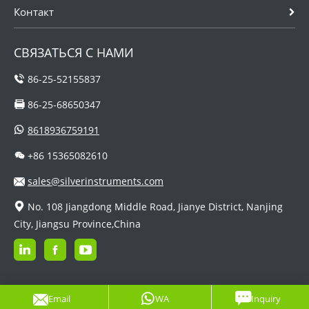
Контакт
СВЯЗАТЬСЯ С НАМИ
86-25-52155837
86-25-68650347
8618936759191
+86 15365082610
sales@silverinstruments.com
No. 108 Jiangdong Middle Road, Jianye District, Nanjing
City, Jiangsu Province,China
Email
WA
Inquiry